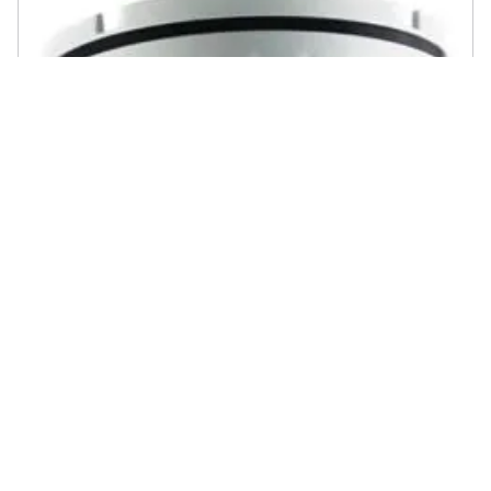
MACH POWER - Telecamera Sorveglianza 5mp 3in1 Dome (vs-
ahvd5-271)