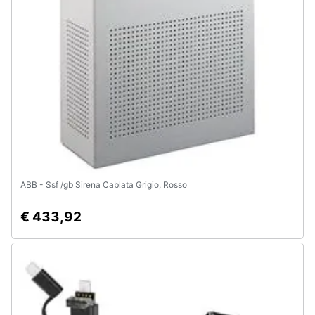
e
igiene
Beauty
Giocattoli
Prima
infanzia
ABB - Ssf /gb Sirena Cablata Grigio, Rosso
Fotografia
€ 433,92
Casalinghi
Abbigliamento
Sport