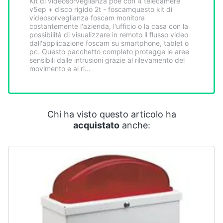
Kit di videosorveglianza poe con 4 telecamere
Smart
v5ep + disco rigido 2t - foscamquesto kit di
home
videosorveglianza foscam monitora
costantemente l'azienda, l'ufficio o la casa con la
possibilità di visualizzare in remoto il flusso video
dall'applicazione foscam su smartphone, tablet o
Videogiochi
pc. Questo pacchetto completo protegge le aree
sensibili dalle intrusioni grazie al rilevamento del
movimento e al ri...
Audio
e
musica
Chi ha visto questo articolo ha
Clima
acquistato
anche:
Arredo
Brico
e
Giardinaggio
Salute