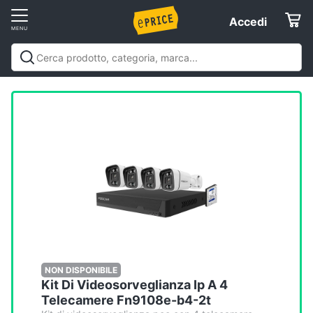
Vai
Accedi
Accedi
al
Registrati
menu
Offerte
Elettrodomestici
Informatica
Telefonia
Tv
e
Home
NON DISPONIBILE
Kit Di Videosorveglianza Ip A 4
Cinema
Telecamere Fn9108e-b4-2t