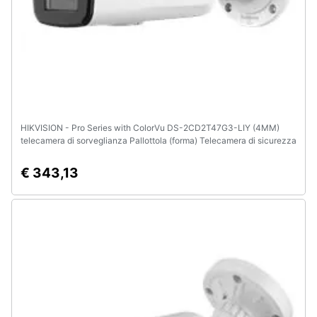
HIKVISION - Pro Series with ColorVu DS-2CD2T47G3-LIY (4MM)
telecamera di sorveglianza Pallottola (forma) Telecamera di sicurezza
IP Esterno 2688 x 1520 Pixel Soffitto /muro
€ 343,13