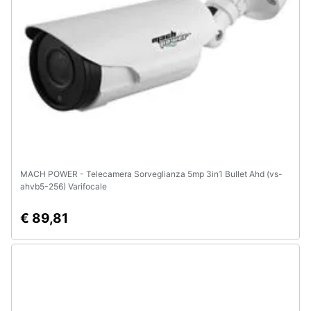
MACH POWER - Telecamera Sorveglianza 5mp 3in1 Bullet Ahd (vs-
ahvb5-256) Varifocale
€ 89,81