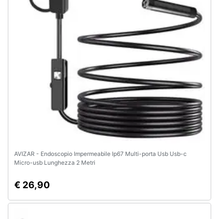
Animali
Motori
Libri,
cd
e
dvd
Festività
e
ricorrenze
AVIZAR - Endoscopio Impermeabile Ip67 Multi-porta Usb Usb-c
Micro-usb Lunghezza 2 Metri
Promozioni
€ 26,90
Servizi