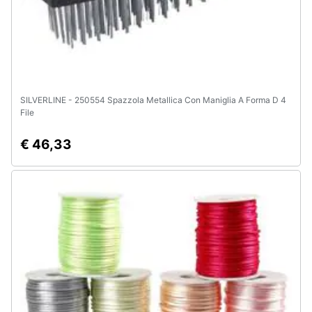
e
igiene
Beauty
Giocattoli
SILVERLINE - 250554 Spazzola Metallica Con Maniglia A Forma D 4
File
Prima
€ 46,33
infanzia
Fotografia
Casalinghi
Abbigliamento
Sport