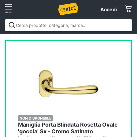
Vai
Accedi
Accedi
al
Registrati
menu
Offerte
Elettrodomestici
Informatica
Telefonia
Tv
e
Home
NON DISPONIBILE
Maniglia Porta Blindata Rosetta Ovale
Cinema
'goccia' Sx - Cromo Satinato