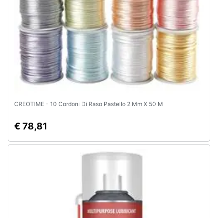
Animali
Motori
Libri,
cd
e
dvd
CREOTIME - 10 Cordoni Di Raso Pastello 2 Mm X 50 M
€ 78,81
Festività
e
ricorrenze
Promozioni
Servizi