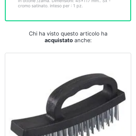
In ottone /zama. Dimensioni: 45x117 mm.. Sx -
Smart
cromo satinato. inteso per : 1 pz.
home
Videogiochi
Chi ha visto questo articolo ha
acquistato
anche:
Audio
e
musica
Clima
Arredo
Brico
e
Giardinaggio
Salute