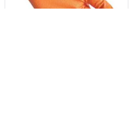
REFLEXX - Guanti Nitrile Monouso 'full Grip' M
€ 19,88