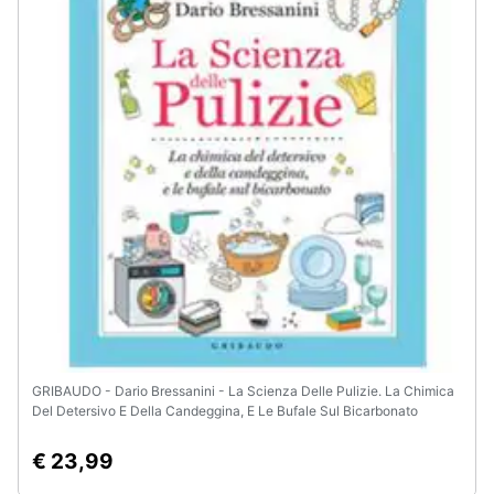
Animali
Motori
Libri,
cd
e
dvd
Festività
e
ricorrenze
GRIBAUDO - Dario Bressanini - La Scienza Delle Pulizie. La Chimica
Promozioni
Del Detersivo E Della Candeggina, E Le Bufale Sul Bicarbonato
Servizi
€ 23,99