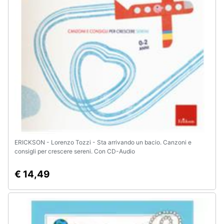
e
igiene
Beauty
Giocattoli
Prima
infanzia
Fotografia
ERICKSON - Lorenzo Tozzi - Sta arrivando un bacio. Canzoni e
consigli per crescere sereni. Con CD-Audio
Casalinghi
€ 14,49
Abbigliamento
Sport