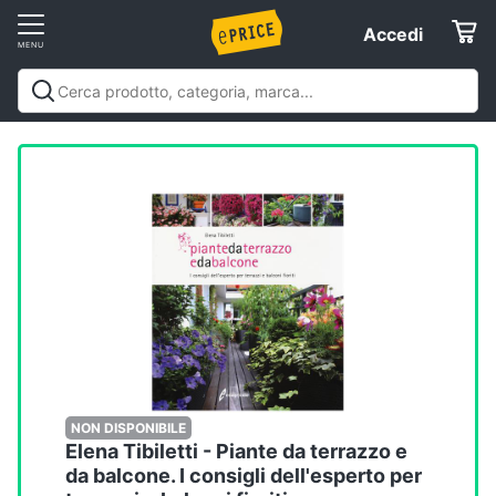
Vai
Accedi
Accedi
al
Registrati
menu
Offerte
Elettrodomestici
Informatica
Telefonia
Tv
e
Home
NON DISPONIBILE
Elena Tibiletti - Piante da terrazzo e
Cinema
da balcone. I consigli dell'esperto per