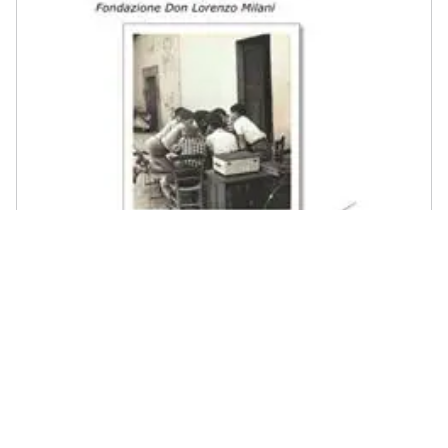
LIBRERIA EDITRICE FIORENTINA - Lorenzo Milani - La parola fa
eguali. Il segreto della scuola di Barbiana. Nuova ediz.
€ 11,99