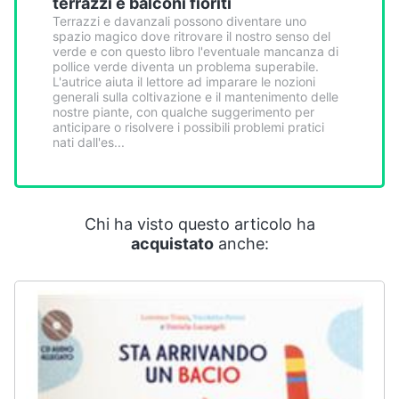
terrazzi e balconi fioriti
Smart
Terrazzi e davanzali possono diventare uno
home
spazio magico dove ritrovare il nostro senso del
verde e con questo libro l'eventuale mancanza di
pollice verde diventa un problema superabile.
Videogiochi
L'autrice aiuta il lettore ad imparare le nozioni
generali sulla coltivazione e il mantenimento delle
nostre piante, con qualche suggerimento per
Audio
anticipare o risolvere i possibili problemi pratici
nati dall'es...
e
musica
Clima
Chi ha visto questo articolo ha
acquistato
anche:
Arredo
Brico
e
Giardinaggio
Salute