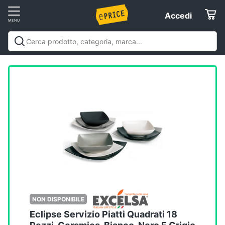
Vai
Accedi
Accedi
al
Registrati
menu
Offerte
Servizi
Assistenza
clienti
Esci
NON DISPONIBILE
Eclipse Servizio Piatti Quadrati 18