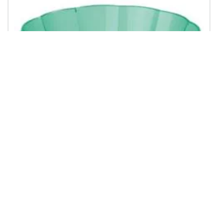
PAPSTAR - 12170 66 Royal - Coppetta Per Gelato E Dessert, Ps,
Rotonda, 300 Ml, Diametro 11 - 6,5 Cm, Colore: Verde
€ 44,27