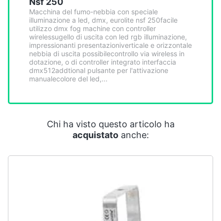
Nsf 250
Smart
Macchina del fumo-nebbia con speciale
home
illuminazione a led, dmx, eurolite nsf 250facile
utilizzo dmx fog machine con controller
wirelessugello di uscita con led rgb illuminazione,
Videogiochi
impressionanti presentazioniverticale e orizzontale
nebbia di uscita possibilecontrollo via wireless in
dotazione, o di controller integrato interfaccia
Audio
dmx512addtional pulsante per l'attivazione
manualecolore del led,...
e
musica
Clima
Chi ha visto questo articolo ha
acquistato
anche:
Arredo
Brico
e
Giardinaggio
Salute