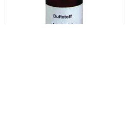
EUROLITE - Smoke fluid fragrance 20ml lime, Multi
€ 22,57