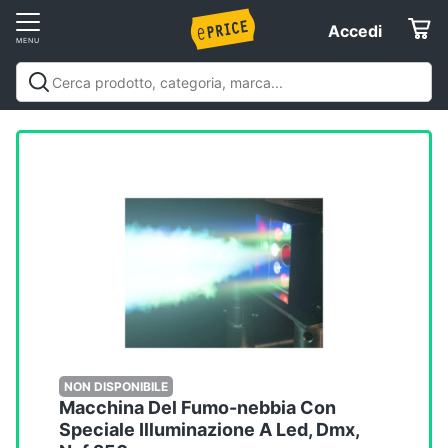
Vai
Accedi
Accedi
al
Registrati
menu
Offerte
Elettrodomestici
Informatica
Telefonia
Tv
e
Home
NON DISPONIBILE
Macchina Del Fumo-nebbia Con
Cinema
Speciale Illuminazione A Led, Dmx,