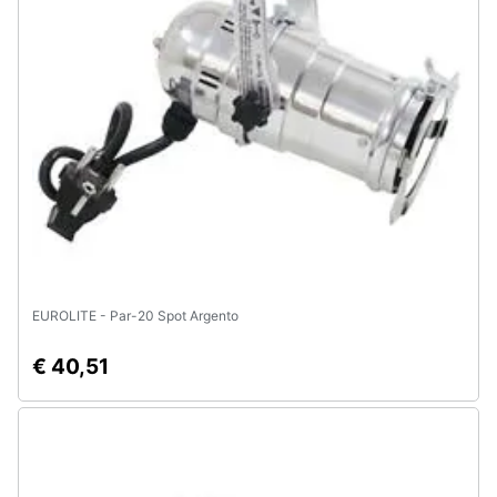
e
igiene
Beauty
Giocattoli
Prima
infanzia
Fotografia
EUROLITE - Par-20 Spot Argento
Casalinghi
€ 40,51
Abbigliamento
Sport