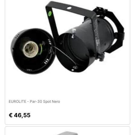
Animali
Motori
Libri,
cd
e
dvd
Festività
e
ricorrenze
EUROLITE - Par-30 Spot Nero
Promozioni
€ 46,55
Servizi