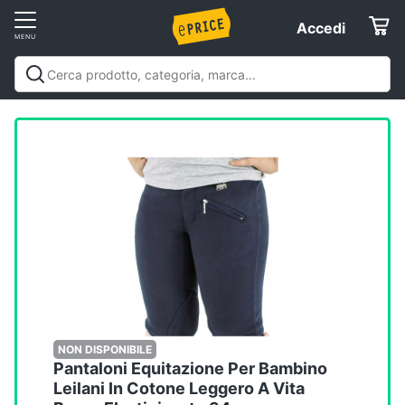
Vai
Accedi
Accedi
al
Registrati
menu
Offerte
Servizi
Assistenza
clienti
Esci
NON DISPONIBILE
Pantaloni Equitazione Per Bambino
Leilani In Cotone Leggero A Vita