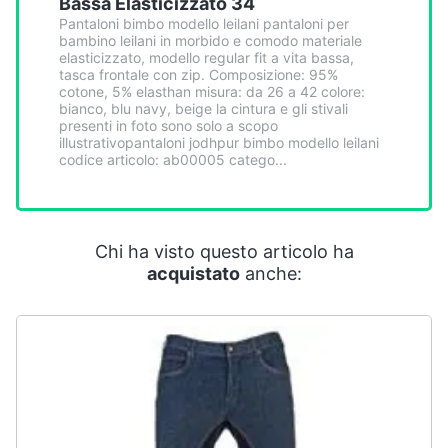
Bassa Elasticizzato 34
Pantaloni bimbo modello leilani pantaloni per
bambino leilani in morbido e comodo materiale
elasticizzato, modello regular fit a vita bassa,
tasca frontale con zip. Composizione: 95%
cotone, 5% elasthan misura: da 26 a 42 colore:
bianco, blu navy, beige la cintura e gli stivali
presenti in foto sono solo a scopo
illustrativopantaloni jodhpur bimbo modello leilani
codice articolo: ab00005 catego...
Chi ha visto questo articolo ha
acquistato
anche: