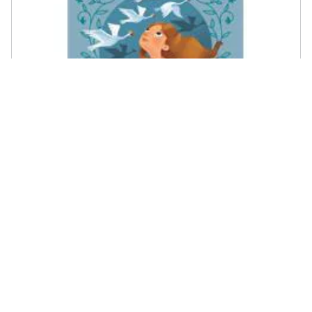
SAN PAOLO EDIZIONI - I cigni selvatici
€ 0,99