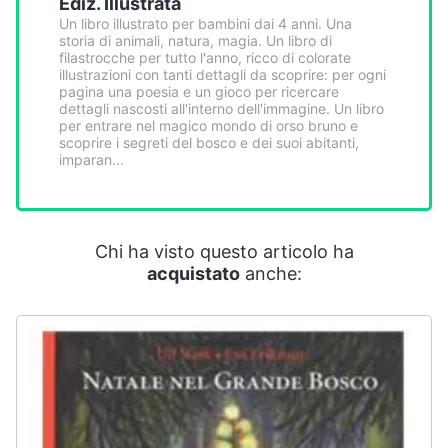
Ediz. Illustrata
Smart
Un libro illustrato per bambini dai 4 anni. Una
home
storia di animali, natura, magia. Un libro di
filastrocche per tutto l'anno, ricco di colorate
illustrazioni con tanti dettagli da scoprire: per ogni
Videogiochi
pagina una poesia e un gioco per ricercare
dettagli nascosti all'interno dell'immagine. Un libro
per entrare nel magico mondo di orso bruno e
Audio
scoprire i segreti del bosco e dei suoi abitanti,
imparan...
e
musica
Clima
Chi ha visto questo articolo ha
acquistato
anche:
Arredo
Brico
e
Giardinaggio
Salute