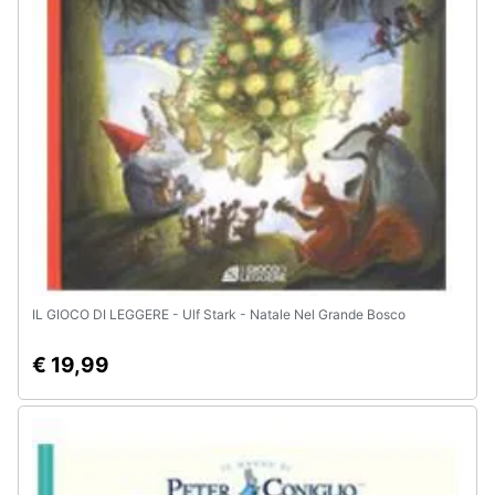
e
igiene
Beauty
Giocattoli
Prima
infanzia
Fotografia
IL GIOCO DI LEGGERE - Ulf Stark - Natale Nel Grande Bosco
Casalinghi
€ 19,99
Abbigliamento
Sport