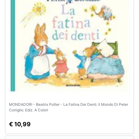
Animali
Motori
Libri,
cd
e
dvd
Festività
e
ricorrenze
MONDADORI - Beatrix Potter - La Fatina Dei Denti. Il Mondo Di Peter
Coniglio. Ediz. A Colori
Promozioni
€ 10,99
Servizi