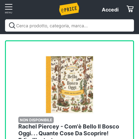
Vai
Accedi
Accedi
al
Registrati
menu
Offerte
Elettrodomestici
Informatica
Telefonia
Tv
e
Home
NON DISPONIBILE
Rachel Piercey - Com'è Bello Il Bosco
Cinema
Oggi. . . Quante Cose Da Scoprire!