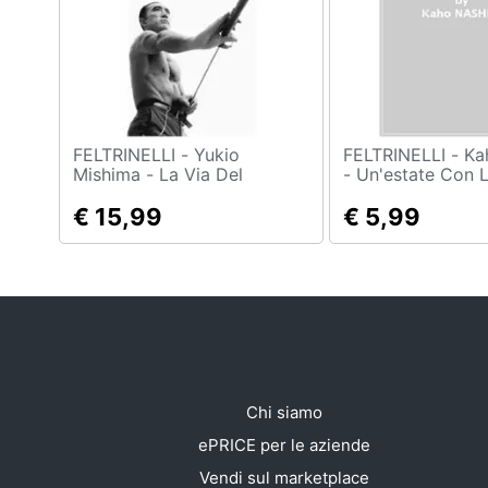
Sport
Animali
Motori
Libri, cd e dvd
FELTRINELLI - Yukio
FELTRINELLI - Kaho Nashiki
Mishima - La Via Del
- Un'estate Con 
Guerriero
Dell'ovest
Festività e ricorrenze
€ 15,99
€ 5,99
Promozioni
Chi siamo
ePRICE per le aziende
Vendi sul marketplace