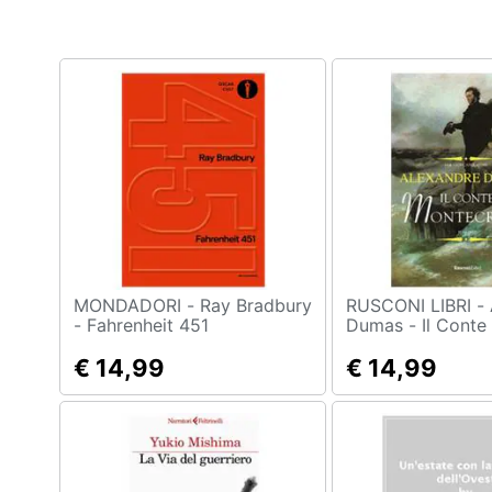
Clima
Arredo
Brico e Giardinaggio
Salute e igiene
Beauty
Giocattoli
Prima infanzia
MONDADORI - Ray Bradbury
RUSCONI LIBRI - Alexandre
- Fahrenheit 451
Dumas - Il Conte
Montecristo
Fotografia
€ 14,99
€ 14,99
Casalinghi
Abbigliamento