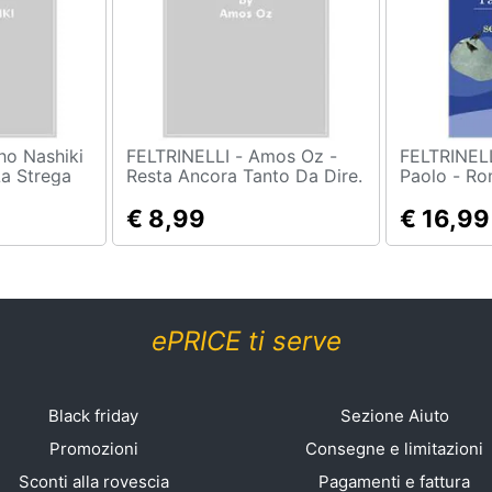
FELTRINELLI - Amos Oz -
FELTRINELLI - Pa
La Strega
Resta Ancora Tanto Da Dire.
Paolo - R
L'ultima Lezione
umani
€ 8,99
€ 16,99
ePRICE ti serve
Black friday
Sezione Aiuto
Promozioni
Consegne e limitazioni
Sconti alla rovescia
Pagamenti e fattura