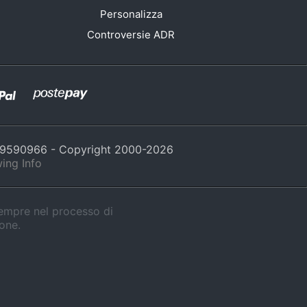
Personalizza
Controversie ADR
429590966 - Copyright 2000-
2026
ing Info
sempre nel processo di
ione.