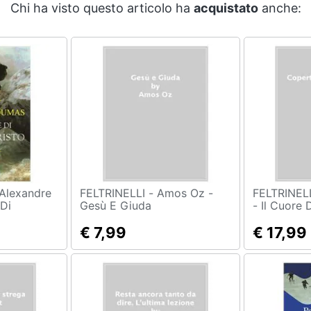
Chi ha visto questo articolo ha
acquistato
anche:
FELTRINELLI - Amos Oz -
FELTRINELLI - Lee Y
 Di
Gesù E Giuda
- Il Cuore 
L'uccello 
€ 7,99
1.
€ 17,99