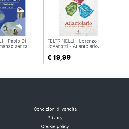
olo Di
FELTRINELLI - Lorenzo
omanzo senza
Jovanotti - Atlantolario.
Spalancare Il Mondo A
Parole
€ 19,99
Condizioni di vendita
Privacy
Cookie policy