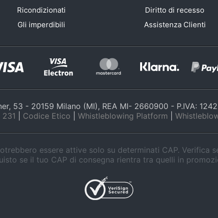
Ricondizionati
Diritto di recesso
Gli imperdibili
Assistenza Clienti
nner, 53 - 20159 Milano (MI), REA MI- 2660900 - P.IVA: 12
 231
|
Codice Etico
|
Whistleblowing Platform
|
Whistleblow
trebbero essere attive solo su determinati CAP. Verifica 
isto se il tuo CAP di consegna rientra tra quelli in promoz