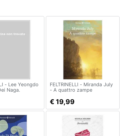
eongdo
FELTRINELLI - Miranda July
Dei Naga.
- A quattro zampe
Che Beve Lacrime.
€ 19,99