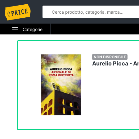
Categorie
Elettrodomestici
Informatica
NON DISPONIBILE
Aurelio Picca - A
Telefonia
Tv e Home Cinema
Smart home
Videogiochi
Audio e musica