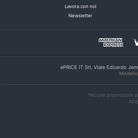
Lavora con noi
Newsletter
ePRICE IT Srl, Viale Edoardo Je
Modello
*Alcune promozioni po
acqu