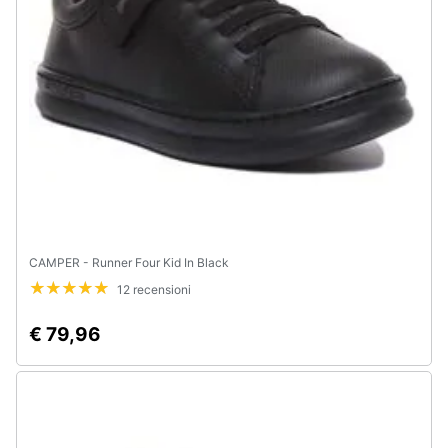
e
igiene
Beauty
Giocattoli
Prima
infanzia
CAMPER - Runner Four Kid In Black
Fotografia
12 recensioni
Casalinghi
€ 79,96
Abbigliamento
Sport