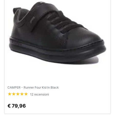
Animali
Motori
Libri,
cd
e
dvd
Festività
e
ricorrenze
CAMPER - Runner Four Kid In Black
Promozioni
12 recensioni
€ 79,96
Servizi