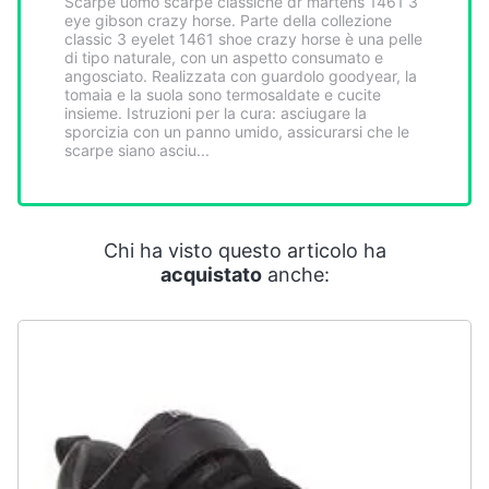
Scarpe uomo scarpe classiche dr martens 1461 3
Smart
eye gibson crazy horse. Parte della collezione
home
classic 3 eyelet 1461 shoe crazy horse è una pelle
di tipo naturale, con un aspetto consumato e
angosciato. Realizzata con guardolo goodyear, la
tomaia e la suola sono termosaldate e cucite
Videogiochi
insieme. Istruzioni per la cura: asciugare la
sporcizia con un panno umido, assicurarsi che le
scarpe siano asciu...
Audio
e
musica
Chi ha visto questo articolo ha
Clima
acquistato
anche:
Arredo
Brico
e
Giardinaggio
Salute