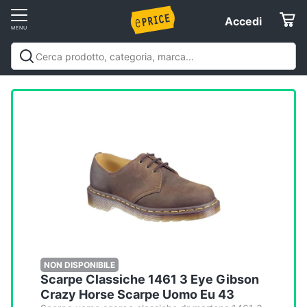
Vai
Accedi
Accedi
al
Registrati
menu
Offerte
Elettrodomestici
Informatica
Telefonia
Tv
e
Home
NON DISPONIBILE
Scarpe Classiche 1461 3 Eye Gibson
Cinema
Crazy Horse Scarpe Uomo Eu 43