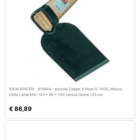
e
igiene
Beauty
Giocattoli
Prima
infanzia
Fotografia
IDEALSPATEN - 815644 - piccola Zappa, Il Peso G: 1000, Misura
Della Lama Mm: 145 x 95 x 100 ceniza Girare 135 cm
Casalinghi
€ 86,89
Abbigliamento
Sport