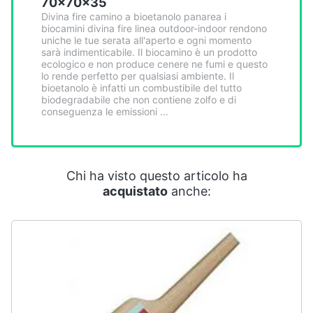
70x70x35
Smart
Divina fire camino a bioetanolo panarea i
home
biocamini divina fire linea outdoor-indoor rendono
uniche le tue serata all'aperto e ogni momento
sarà indimenticabile. Il biocamino è un prodotto
Videogiochi
ecologico e non produce cenere ne fumi e questo
lo rende perfetto per qualsiasi ambiente. Il
bioetanolo è infatti un combustibile del tutto
Audio
biodegradabile che non contiene zolfo e di
conseguenza le emissioni ...
e
musica
Clima
Chi ha visto questo articolo ha
acquistato
anche:
Arredo
Brico
e
Giardinaggio
Salute