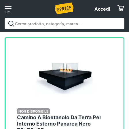
Vai
Accedi
Accedi
al
Registrati
menu
Offerte
Elettrodomestici
Informatica
Telefonia
Tv
e
Home
NON DISPONIBILE
Camino A Bioetanolo Da Terra Per
Cinema
Interno Esterno Panarea Nero