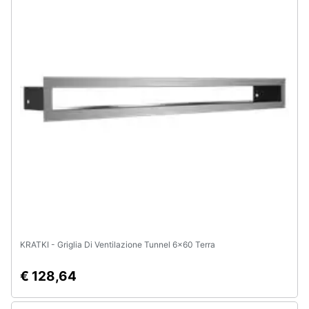
Animali
Motori
Libri,
cd
e
dvd
Festività
e
ricorrenze
KRATKI - Griglia Di Ventilazione Tunnel 6x60 Terra
Promozioni
€ 128,64
Servizi