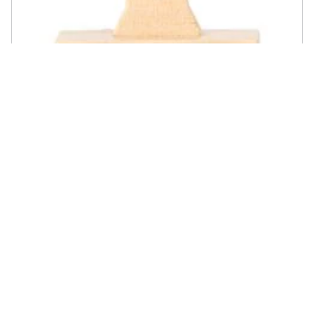
LEGLER - Lettera I Trenino In Legno
€ 22,80