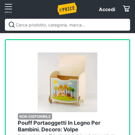
Vai
Accedi
Accedi
al
Registrati
menu
Offerte
Elettrodomestici
Informatica
Telefonia
Tv
e
Home
NON DISPONIBILE
Pouff Portaoggetti In Legno Per
Cinema
Bambini. Decoro: Volpe