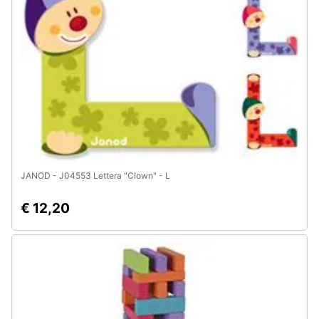
Animali
Motori
Libri,
cd
e
dvd
JANOD - J04553 Lettera "Clown" - L
Festività
e
€ 12,20
ricorrenze
Promozioni
Servizi