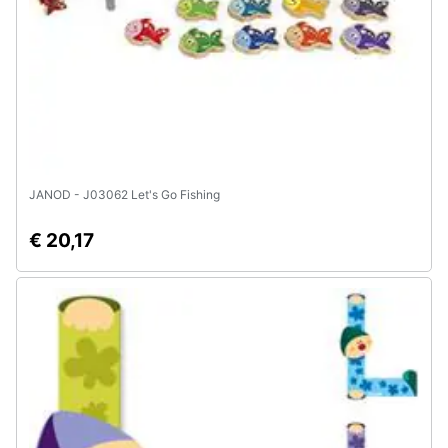
e
igiene
Beauty
Giocattoli
JANOD - J03062 Let's Go Fishing
Prima
infanzia
€ 20,17
Fotografia
Casalinghi
Abbigliamento
Sport