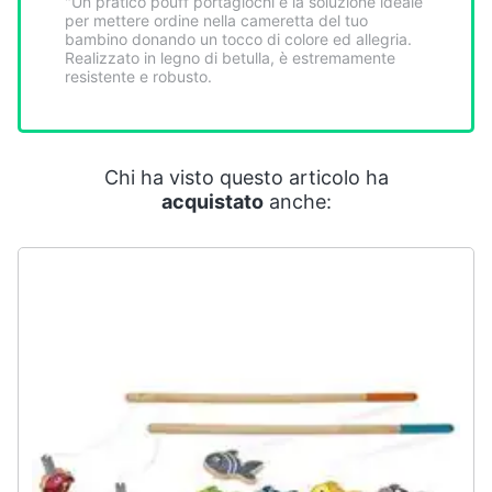
"Un pratico pouff portagiochi è la soluzione ideale
Smart
per mettere ordine nella cameretta del tuo
home
bambino donando un tocco di colore ed allegria.
Realizzato in legno di betulla, è estremamente
resistente e robusto.
Videogiochi
Audio
Chi ha visto questo articolo ha
e
acquistato
anche:
musica
Clima
Arredo
Brico
e
Giardinaggio
Salute