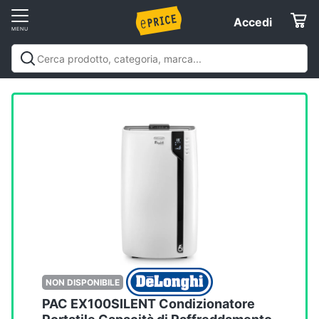
Vai
Accedi
Accedi
al
Registrati
menu
Offerte
Servizi
Assistenza
clienti
Esci
NON DISPONIBILE
PAC EX100SILENT Condizionatore