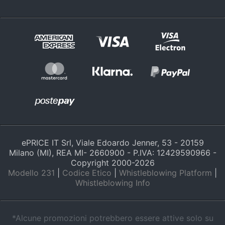
ePRICE IT Srl, Viale Edoardo Jenner, 53 - 20159
Milano (MI), REA MI- 2660900 - P.IVA: 12429590966 -
Copyright 2000-
2026
Modello 231
|
Codice Etico
|
Whistleblowing Platform
|
Whistleblowing Info
*Alcune promozioni potrebbero essere attive solo su