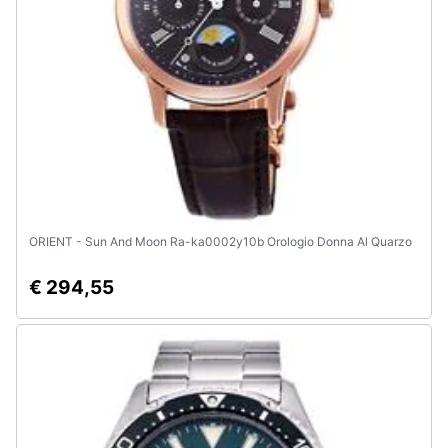
Animali
Motori
Libri,
cd
e
dvd
ORIENT - Sun And Moon Ra-ka0002y10b Orologio Donna Al Quarzo
Festività
€ 294,55
e
ricorrenze
Promozioni
Servizi