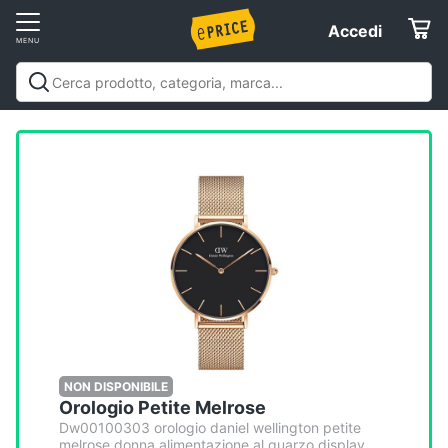
Vai
Accedi
Accedi
al
Registrati
menu
Offerte
Elettrodomestici
Informatica
Telefonia
Tv
e
Home
NON DISPONIBILE
Orologio Petite Melrose
Cinema
Dw00100303 orologio daniel wellington petite
melrose donna alimentazione al quarzo display