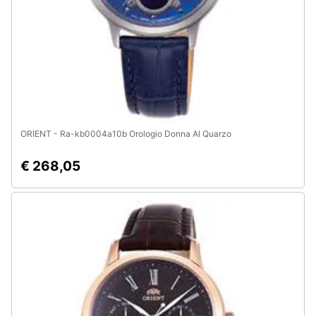
e
igiene
Beauty
Giocattoli
ORIENT - Ra-kb0004a10b Orologio Donna Al Quarzo
Prima
infanzia
€ 268,05
Fotografia
Casalinghi
Abbigliamento
Sport