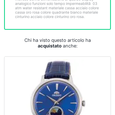
Smart
analogico funzioni solo tempo impermeabilitã 03
atm water resistant materiale cassa acciaio colore
home
cassa oro rosa colore quadrante bianco materiale
cinturino acciaio colore cinturino oro rosa.
Videogiochi
Audio
Chi ha visto questo articolo ha
e
acquistato
anche:
musica
Clima
Arredo
Brico
e
Giardinaggio
Salute