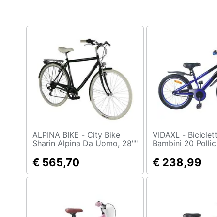
Clima
Arredo
Brico e Giardinaggio
Salute e igiene
Beauty
Giocattoli
Prima infanzia
ALPINA BIKE - City Bike
VIDAXL - Bicicletta per
Sharin Alpina Da Uomo, 28""
Bambini 20 Pollic
E Telaio In Acciaio 55 Cm
Fotografia
Verde
€ 565,70
€ 238,99
Casalinghi
Abbigliamento