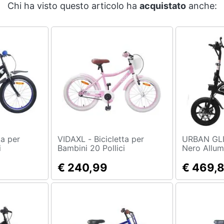
Chi ha visto questo articolo ha
acquistato
anche:
VIDAXL - Bicicletta per
URBAN GLIDE - E-
i
Bambini 20 Pollici
Nero Allum
(14") Litio 
€ 240,99
€ 469,