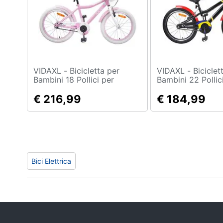
Sport
Animali
Motori
Libri, cd e dvd
VIDAXL - Bicicletta per
VIDAXL - Bicicletta per
Bambini 18 Pollici per
Bambini 22 Pollic
bambini dai 5 ai 7 anni
bambini dai 7 ai 
Festività e ricorrenze
€ 216,99
€ 184,99
Promozioni
Bici Elettrica