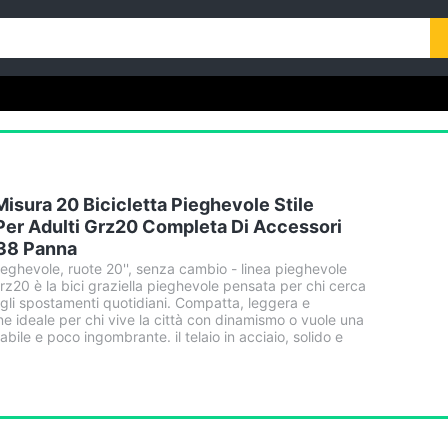
 Misura 20 Bicicletta Pieghevole Stile
 Per Adulti Grz20 Completa Di Accessori
 38 Panna
pieghevole, ruote 20'', senza cambio - linea pieghevole
rz20 è la bici graziella pieghevole pensata per chi cerca
egli spostamenti quotidiani. Compatta, leggera e
one ideale per chi vive la città con dinamismo o vuole una
abile e poco ingombrante. il telaio in acciaio, solido e