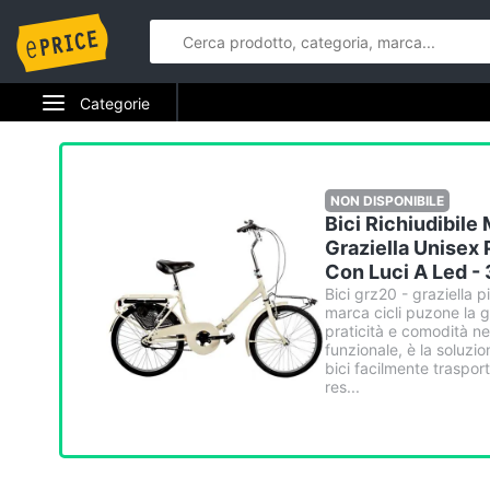
Categorie
Elettrodomestici
Informatica
NON DISPONIBILE
Bici Richiudibile
Telefonia
Graziella Unisex
Con Luci A Led -
Tv e Home Cinema
Bici grz20 - graziella 
marca cicli puzone la g
praticità e comodità n
Smart home
funzionale, è la soluzi
bici facilmente trasport
res...
Videogiochi
Audio e musica