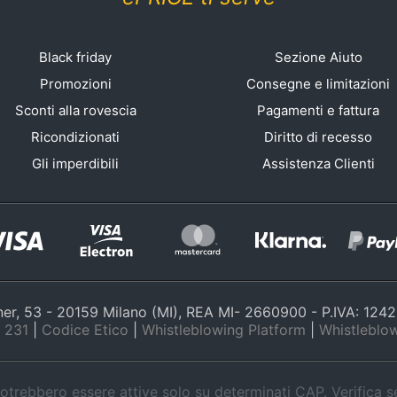
Black friday
Sezione Aiuto
Promozioni
Consegne e limitazioni
Sconti alla rovescia
Pagamenti e fattura
Ricondizionati
Diritto di recesso
Gli imperdibili
Assistenza Clienti
nner, 53 - 20159 Milano (MI), REA MI- 2660900 - P.IVA: 12
 231
|
Codice Etico
|
Whistleblowing Platform
|
Whistleblow
trebbero essere attive solo su determinati CAP. Verifica 