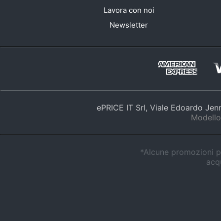
Lavora con noi
Newsletter
ePRICE IT Srl, Viale Edoardo Je
Modello
*Alcune promozioni po
acqu