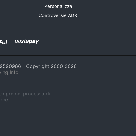
Personalizza
Controversie ADR
429590966 - Copyright 2000-
2026
ing Info
sempre nel processo di
ione.