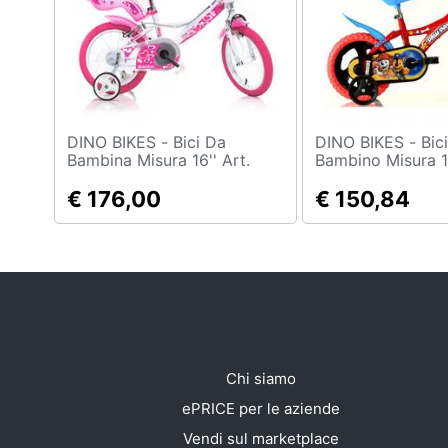
Sport
Animali
Motori
Libri, cd e dvd
DINO BIKES - Bici Da
DINO BIKES - Bici Da
Bambina Misura 16'' Art.
Bambino Misura 12
164rn-05lh Bicicletta Da
612l-pw Biciclet
Festività e ricorrenze
Bimba Modello Little Heart
€ 176,00
Linea Paw Patrol
€ 150,84
Promozioni
Chi siamo
ePRICE per le aziende
Vendi sul marketplace