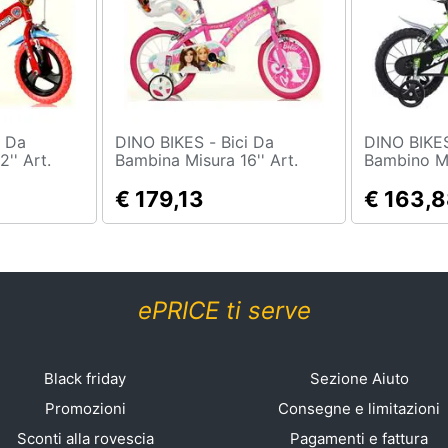
DINO BIKES - Bici Da
DINO BIKES - Bici M
'' Art.
Bambina Misura 16'' Art.
Bambino Mi
ta Da Bimbo
616g-02ba Bicicletta Da
Bicicletta
Bimba Linea Barbie
€ 179,13
R88 Mount
€ 163,
Rotelle - 1
ePRICE ti serve
Black friday
Sezione Aiuto
Promozioni
Consegne e limitazioni
Sconti alla rovescia
Pagamenti e fattura