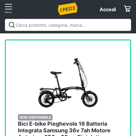
Vai
Accedi
Accedi
al
Registrati
menu
Offerte
Elettrodomestici
Informatica
Telefonia
Tv
e
Home
NON DISPONIBILE
Bici E-bike Pieghevole 16 Batteria
Cinema
Integrata Samsung 36v 7ah Motore