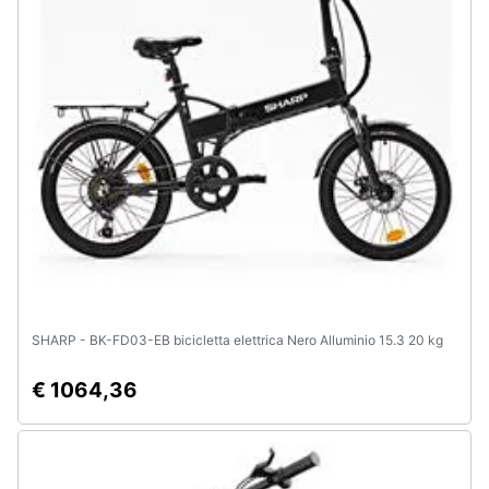
e
igiene
Beauty
Giocattoli
Prima
infanzia
Fotografia
SHARP - BK-FD03-EB bicicletta elettrica Nero Alluminio 15.3 20 kg
Casalinghi
€ 1064,36
Abbigliamento
Sport