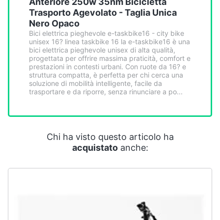
Anteriore 250w 35nm Bicicletta
Smart
Trasporto Agevolato - Taglia Unica
home
Nero Opaco
Bici elettrica pieghevole e-taskbike16 - city bike
unisex 16? linea taskbike 16 la e-taskbike16 è una
Videogiochi
bici elettrica pieghevole unisex di alta qualità,
progettata per offrire massima praticità, comfort e
prestazioni in contesti urbani. Con ruote da 16? e
Audio
struttura compatta, è perfetta per chi cerca una
e
soluzione di mobilità intelligente, facile da
musica
trasportare e da riporre, senza rinunciare a po...
Clima
Chi ha visto questo articolo ha
Arredo
acquistato
anche:
Brico
e
Giardinaggio
Salute