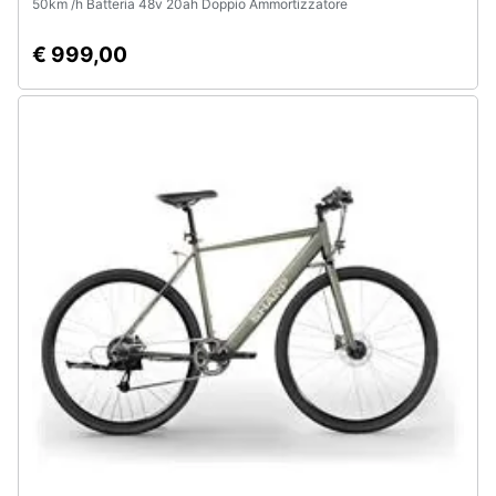
50km /h Batteria 48v 20ah Doppio Ammortizzatore
€ 999,00