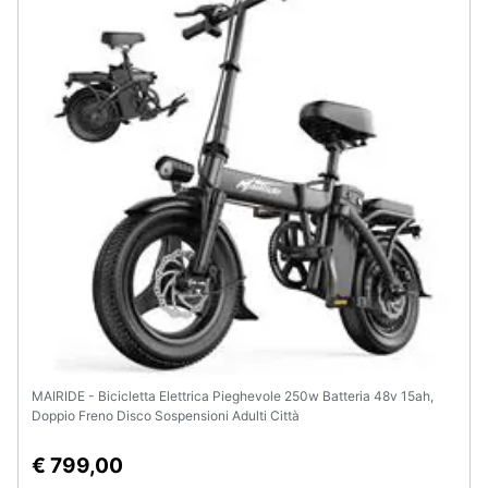
Animali
Motori
Libri,
cd
e
dvd
Festività
e
ricorrenze
Promozioni
MAIRIDE - Bicicletta Elettrica Pieghevole 250w Batteria 48v 15ah,
Doppio Freno Disco Sospensioni Adulti Città
Servizi
€ 799,00