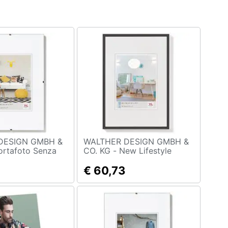
DESIGN GMBH &
WALTHER DESIGN GMBH &
CO. KG - New Lifestyle
0x60 Vetro
Cornice In Plastica 42x59,4
te
Cm Nero
€ 60,73