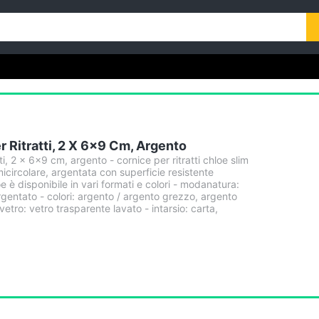
 Ritratti, 2 X 6x9 Cm, Argento
ti, 2 × 6×9 cm, argento - cornice per ritratti chloe slim
micircolare, argentata con superficie resistente
 è disponibile in vari formati e colori - modanatura:
argentato - colori: argento / argento grezzo, argento
vetro: vetro trasparente lavato - intarsio: carta,