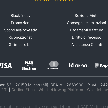
Black friday
Sezione Aiuto
Promozioni
Consegne e limitazioni
Sconti alla rovescia
Pagamenti e fattura
Ricondizionati
Diritto di recesso
Gli imperdibili
Assistenza Clienti
nner, 53 - 20159 Milano (MI), REA MI- 2660900 - P.IVA: 12
 231
|
Codice Etico
|
Whistleblowing Platform
|
Whistleblow
trebbero essere attive solo su determinati CAP. Verifica 