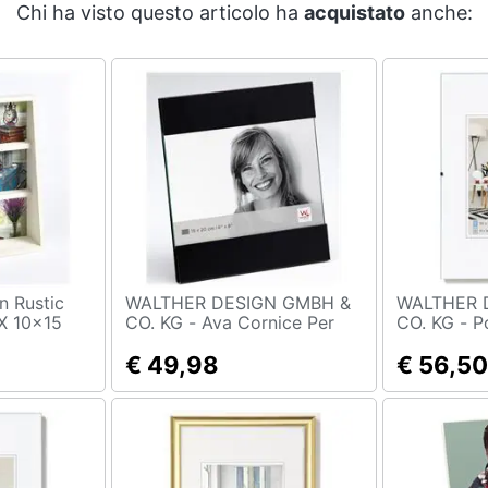
Chi ha visto questo articolo ha
acquistato
anche:
WALTHER DESIGN GMBH &
WALTHER 
3X 10x15
CO. KG - Ava Cornice Per
CO. KG - Portafoto Senza
m
Ritratti., 15x20, Nero Opaco
Cornice 4
€ 49,98
Transparen
€ 56,50