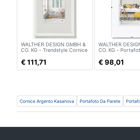
Sport
Animali
Motori
Libri, cd e dvd
WALTHER DESIGN GMBH &
WALTHER DESIG
CO. KG - Trendstyle Cornice
CO. KG - Portafoto Senza
In Plastica 70x100 Bianco
Cornice 60x80 V
Festività e ricorrenze
€ 111,71
Transparente
€ 98,01
Promozioni
Cornice Argento Kasanova
Portafoto Da Parete
Portaf