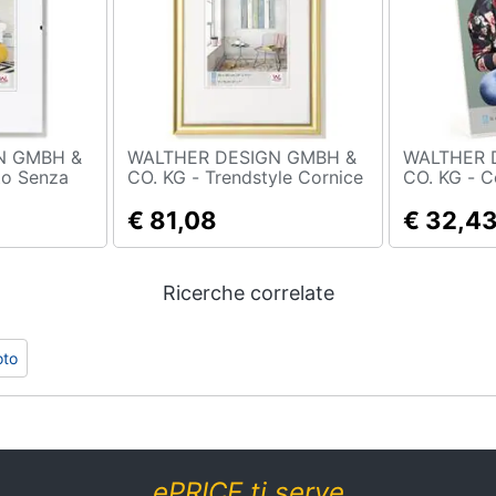
N GMBH &
WALTHER DESIGN GMBH &
WALTHER 
CO. KG - Trendstyle Cornice
CO. KG - Cornice In Vetro
etro
In Plastica 50x70 Oro
Artistico 
€ 81,08
Verticale
€ 32,4
Ricerche correlate
oto
ePRICE ti serve