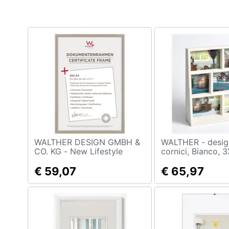
Clima
Arredo
Brico e Giardinaggio
Salute e igiene
Beauty
Giocattoli
Prima infanzia
WALTHER DESIGN GMBH &
WALTHER - design Rustic
CO. KG - New Lifestyle
cornici, Bianco, 
Cornice In Plastica 21x29,7
cm / 3X 10x10 c
Fotografia
Grigio
€ 59,07
€ 65,97
Casalinghi
Abbigliamento