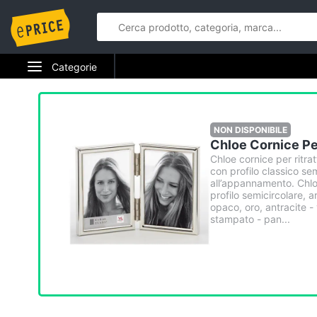
Categorie
Elettrodomestici
Informatica
NON DISPONIBILE
Chloe Cornice Per
Telefonia
Chloe cornice per ritrat
con profilo classico se
all’appannamento. Chloe
Tv e Home Cinema
profilo semicircolare, 
opaco, oro, antracite - 
stampato - pan...
Smart home
Videogiochi
Audio e musica