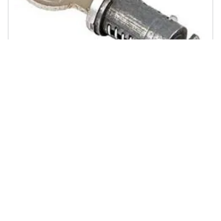
THULE - Ricambi Lock With Key N065 Trasporto One Size
€ 16,92