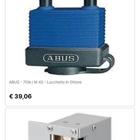
e
igiene
Beauty
Giocattoli
Prima
infanzia
ABUS - 70ib / M 45 - Lucchetto In Ottone
Fotografia
€ 39,06
Casalinghi
Abbigliamento
Sport