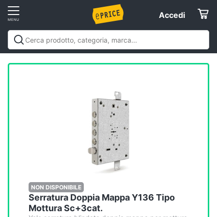
Vai
Accedi
Accedi
al
Registrati
menu
Offerte
Elettrodomestici
Informatica
Telefonia
Tv
e
Home
NON DISPONIBILE
Serratura Doppia Mappa Y136 Tipo
Cinema
Mottura Sc+3cat.