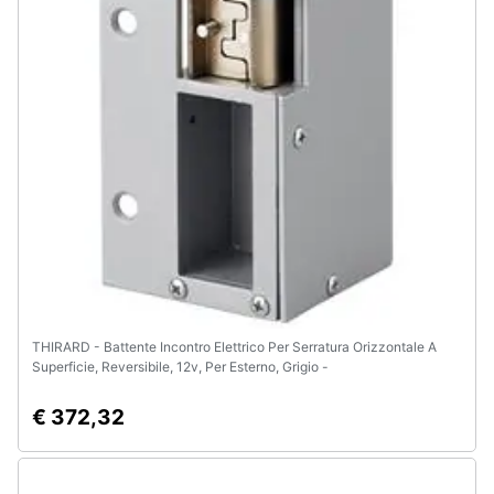
Animali
Motori
Libri,
cd
e
dvd
Festività
e
ricorrenze
THIRARD - Battente Incontro Elettrico Per Serratura Orizzontale A
Superficie, Reversibile, 12v, Per Esterno, Grigio -
Promozioni
€ 372,32
Servizi