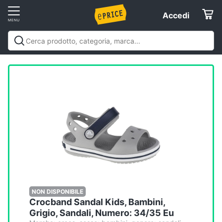
Vai
Accedi
Accedi
al
Registrati
menu
Offerte
Elettrodomestici
Informatica
Telefonia
Tv
e
Home
NON DISPONIBILE
Crocband Sandal Kids, Bambini,
Cinema
Grigio, Sandali, Numero: 34/35 Eu