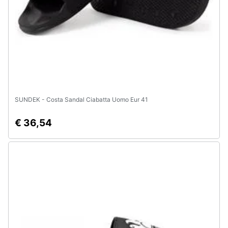
Animali
Motori
Libri,
cd
e
SUNDEK - Costa Sandal Ciabatta Uomo Eur 41
dvd
€ 36,54
Festività
e
ricorrenze
Promozioni
Servizi