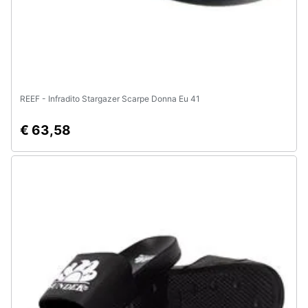
e
igiene
Beauty
Giocattoli
REEF - Infradito Stargazer Scarpe Donna Eu 41
€ 63,58
Prima
infanzia
Fotografia
Casalinghi
Abbigliamento
Sport