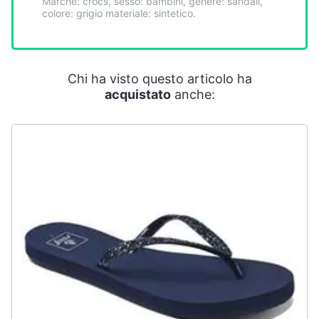
Marche: crocs, sesso: bambini, genere: sandali,
Smart
colore: grigio materiale: sintetico.
home
Videogiochi
Chi ha visto questo articolo ha
acquistato
anche:
Audio
e
musica
Clima
Arredo
Brico
e
Giardinaggio
Salute