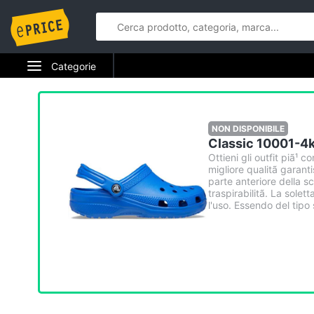
Categorie
NON DISPONIBILE
Classic 10001-4k
Ottieni gli outfit piã¹ c
migliore qualitã garanti
parte anteriore della s
traspirabilitã. La sol
l'uso. Essendo del tipo 