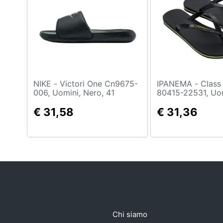
NIKE - Victori One Cn9675-
IPANEMA - Class Brasil Ii Ad
006, Uomini, Nero, 41
80415-22531, Uom
43-44
€ 31,58
€ 31,36
Chi siamo