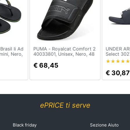
PUMA - Royalcat Comfort 2
UNDER ARMOUR
ini, Nero,
40033801, Unisex, Nero, 48
Select 302
Nero, 44
€ 68,45
€ 30,87
ePRICE ti serve
Black friday
Sezione Aiuto