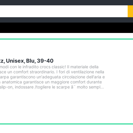
z, Unisex, Blu, 39-40
omodi con le infradito crocs classic! Il materiale della
sce un comfort straordinario. I fori di ventilazione nella
carpa garantiscono un'adeguata circolazione dell'aria e
etta anatomica garantisce un maggiore comfort durante
slip-on, indossare /togliere le scarpe ã¨ molto sempl...