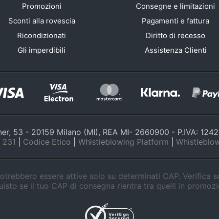
Promozioni
Consegne e limitazioni
Sconti alla rovescia
Pagamenti e fattura
Ricondizionati
Diritto di recesso
Gli imperdibili
Assistenza Clienti
nner, 53 - 20159 Milano (MI), REA MI- 2660900 - P.IVA: 12
 231
|
Codice Etico
|
Whistleblowing Platform
|
Whistleblow
trebbero essere attive solo su determinati CAP. Verifica 
isto se il tuo CAP di consegna rientra tra quelli in promoz