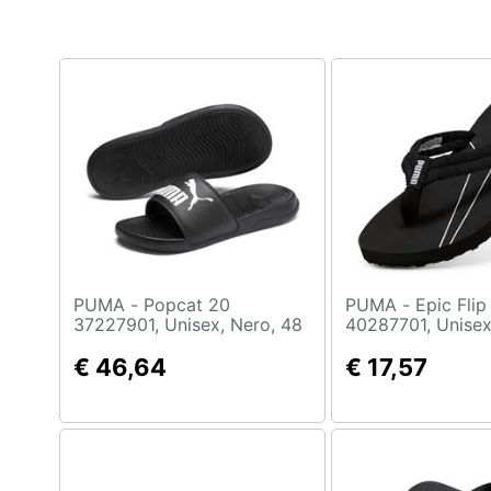
PUMA - Popcat 20
PUMA - Epic Flip V3
37227901, Unisex, Nero, 48
40287701, Unisex
40.5
€ 46,64
€ 17,57