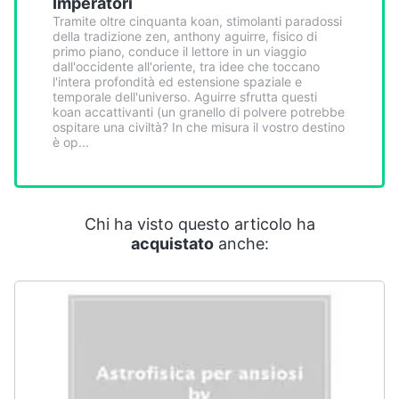
Imperatori
Smart
Tramite oltre cinquanta koan, stimolanti paradossi
home
della tradizione zen, anthony aguirre, fisico di
primo piano, conduce il lettore in un viaggio
dall'occidente all'oriente, tra idee che toccano
Videogiochi
l'intera profondità ed estensione spaziale e
temporale dell'universo. Aguirre sfrutta questi
koan accattivanti (un granello di polvere potrebbe
Audio
ospitare una civiltà? In che misura il vostro destino
è op...
e
musica
Clima
Chi ha visto questo articolo ha
acquistato
anche:
Arredo
Brico
e
Giardinaggio
Salute