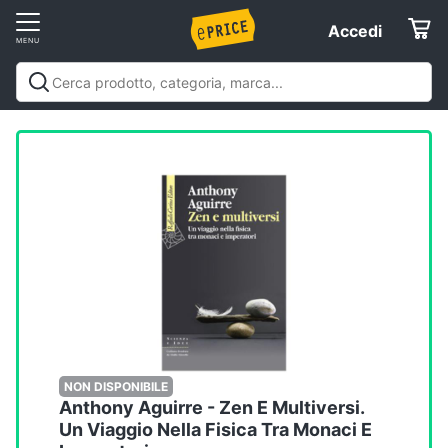
Vai
Accedi
Accedi
al
Registrati
menu
Offerte
Elettrodomestici
Informatica
Telefonia
Tv
e
Home
NON DISPONIBILE
Anthony Aguirre - Zen E Multiversi.
Cinema
Un Viaggio Nella Fisica Tra Monaci E