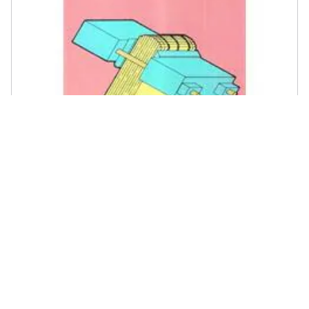
HOEPLI - Gabriella Polverari Dell'Orto - Manuale del rilegatore
€ 32,99