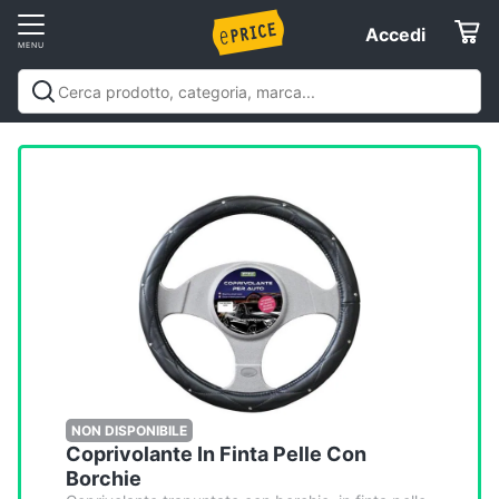
Vai
Accedi
Accedi
al
Registrati
menu
Offerte
Elettrodomestici
Informatica
Telefonia
Tv
e
Home
NON DISPONIBILE
Coprivolante In Finta Pelle Con
Cinema
Borchie