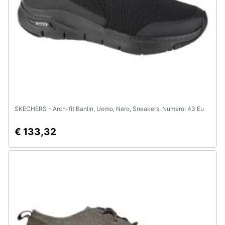
e
igiene
Beauty
Giocattoli
Prima
SKECHERS - Arch-fit Banlin, Uomo, Nero, Sneakers, Numero: 43 Eu
infanzia
€ 133,32
Fotografia
Casalinghi
Abbigliamento
Sport