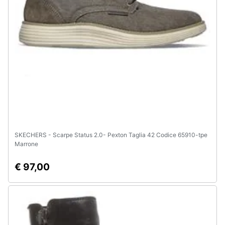
Animali
Motori
Libri,
cd
e
dvd
Festività
SKECHERS - Scarpe Status 2.0- Pexton Taglia 42 Codice 65910-tpe
e
Marrone
ricorrenze
€ 97,00
Promozioni
Servizi