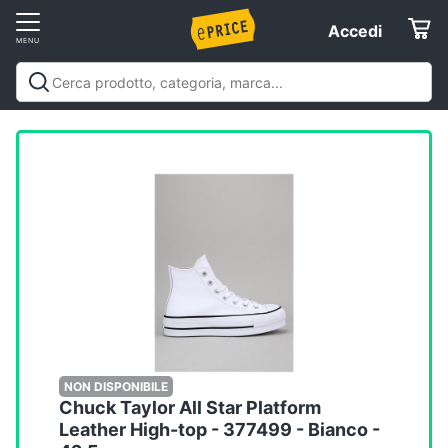
Vai
Accedi
Accedi
al
Registrati
menu
Offerte
Elettrodomestici
Informatica
Telefonia
Tv
e
Home
NON DISPONIBILE
Chuck Taylor All Star Platform
Cinema
Leather High-top - 377499 - Bianco -