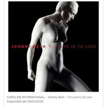
e
igiene
Beauty
Giocattoli
Prima
infanzia
Fotografia
Casalinghi
Abbigliamento
CAROLINE INTERNATIONAL - Jehnny Beth - To Love Is To Live -
Disponibile dal 08/05/2020
Sport