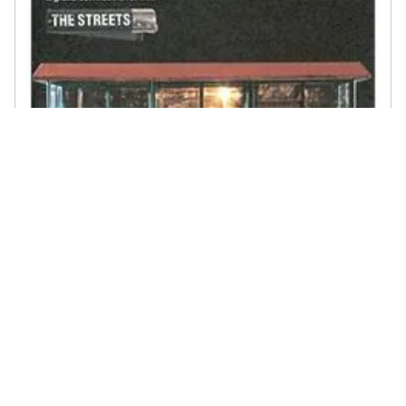
679 RECORDINGS - Streets (The) - A Grand Don'T Come For Free (2
Lp)
€ 29,38