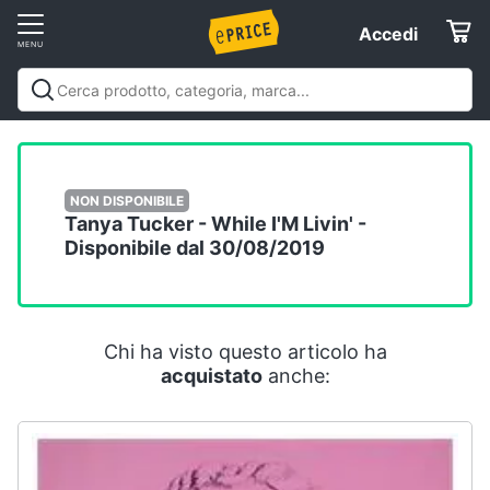
Vai
Accedi
Accedi
al
Registrati
menu
Offerte
Elettrodomestici
NON DISPONIBILE
Tanya Tucker - While I'M Livin' -
Disponibile dal 30/08/2019
Informatica
Telefonia
Chi ha visto questo articolo ha
acquistato
anche:
Tv
e
Home
Cinema