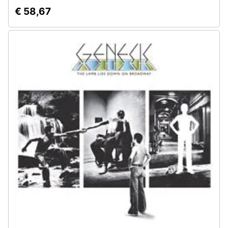
€ 58,67
Animali
Motori
Libri,
cd
e
dvd
Festività
e
ricorrenze
Promozioni
Servizi