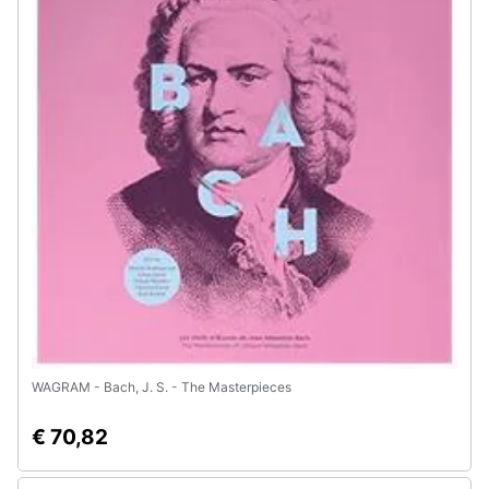
Smart
home
Videogiochi
Audio
e
musica
Clima
Arredo
Brico
WAGRAM - Bach, J. S. - The Masterpieces
e
Giardinaggio
€ 70,82
Salute