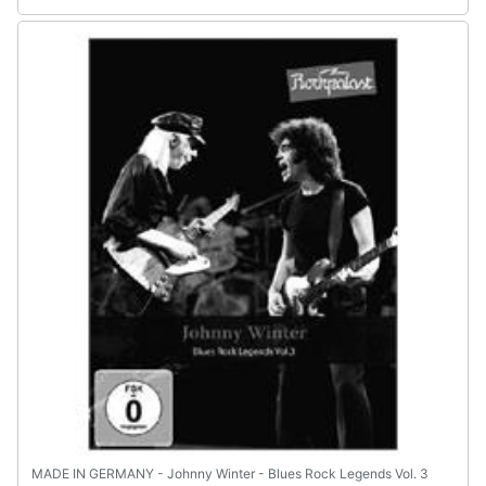
MADE IN GERMANY - Johnny Winter - Blues Rock Legends Vol. 3