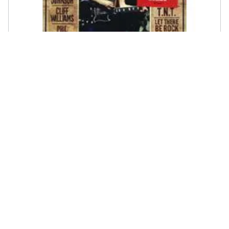
SONY - Ac / Dc - No Bull Live Plaza De Toros - The Director's Cut
€ 41,84