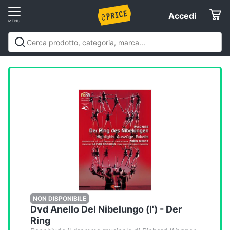
Vai
Accedi
Accedi
al
Registrati
menu
Offerte
Elettrodomestici
Informatica
Telefonia
Tv
e
Home
NON DISPONIBILE
Dvd Anello Del Nibelungo (l') - Der
Cinema
Ring