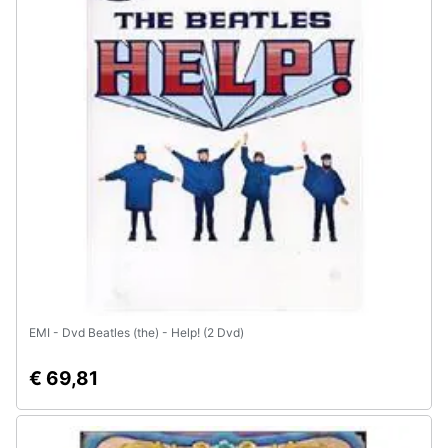
Animali
Motori
Libri,
cd
e
dvd
Festività
e
ricorrenze
EMI - Dvd Beatles (the) - Help! (2 Dvd)
Promozioni
€ 69,81
Servizi