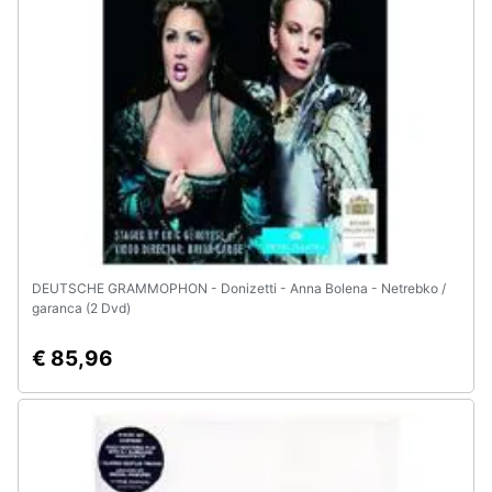
e
igiene
Beauty
Giocattoli
Prima
infanzia
DEUTSCHE GRAMMOPHON - Donizetti - Anna Bolena - Netrebko /
Fotografia
garanca (2 Dvd)
€ 85,96
Casalinghi
Abbigliamento
Sport