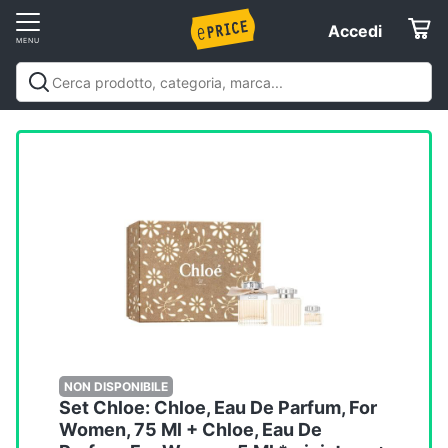
Vai
Accedi
Accedi
al
Registrati
menu
Offerte
Elettrodomestici
Informatica
Telefonia
Tv
e
Home
NON DISPONIBILE
Set Chloe: Chloe, Eau De Parfum, For
Cinema
Women, 75 Ml + Chloe, Eau De