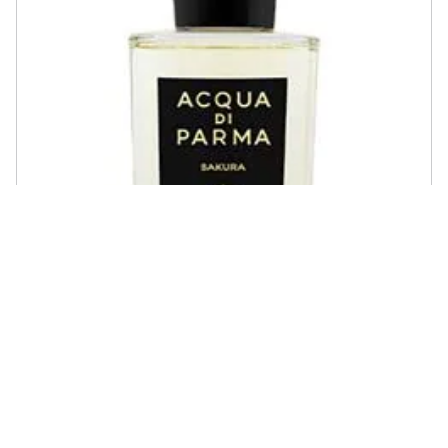
ACQUA DI PARMA - Sakura Eau De Parfum 180ml Spray
€ 275,76