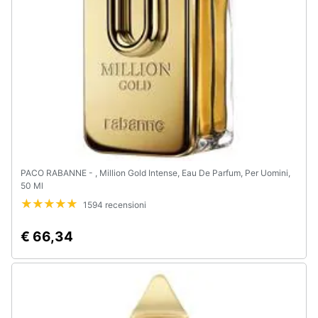
e
igiene
Beauty
Giocattoli
Prima
infanzia
PACO RABANNE - , Million Gold Intense, Eau De Parfum, Per Uomini,
50 Ml
Fotografia
1594 recensioni
Casalinghi
€ 66,34
Abbigliamento
Sport