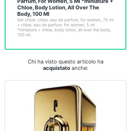
Parfum, For Women, 5 Ml *miniature +
Smart
Chloe, Body Lotion, All Over The
home
Body, 100 Ml
Set chloe: chloe, eau de parfum, for women, 75 ml
+ chloe, eau de parfum, for women, 5 ml
Videogiochi
*miniature + chloe, body lotion, all over the body,
100 ml.
Audio
e
musica
Chi ha visto questo articolo ha
acquistato
anche:
Clima
Arredo
Brico
e
Giardinaggio
Salute