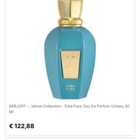
Animali
Motori
Libri,
cd
e
dvd
Festività
e
ricorrenze
XERJOFF - , Velvet Collection - Erba Pura, Eau De Parfum, Unisex, 50
Ml
Promozioni
€ 122,88
Servizi