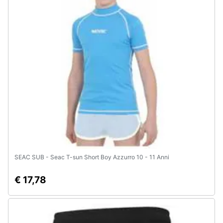
Animali
Motori
Libri,
cd
e
dvd
Festività
e
ricorrenze
SEAC SUB - Seac T-sun Short Boy Azzurro 10 - 11 Anni
€ 17,78
Promozioni
Servizi