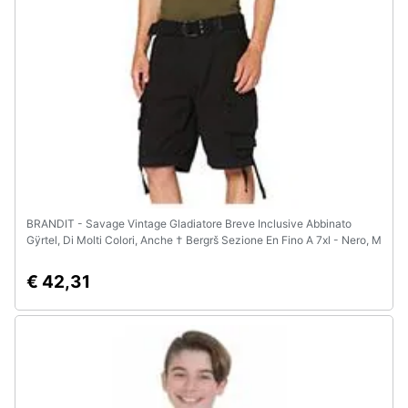
e
igiene
Beauty
Giocattoli
Prima
infanzia
BRANDIT - Savage Vintage Gladiatore Breve Inclusive Abbinato
Gÿrtel, Di Molti Colori, Anche † Bergrš Sezione En Fino A 7xl - Nero, M
Fotografia
€ 42,31
Casalinghi
Abbigliamento
Sport