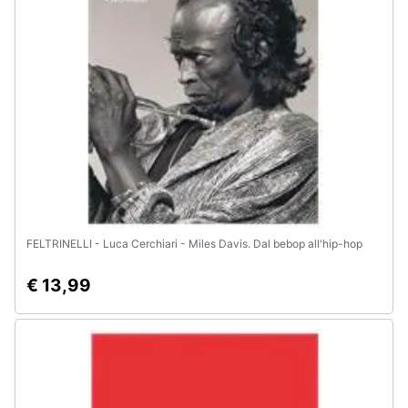
e
igiene
Beauty
Giocattoli
Prima
infanzia
FELTRINELLI - Luca Cerchiari - Miles Davis. Dal bebop all'hip-hop
Fotografia
€ 13,99
Casalinghi
Abbigliamento
Sport