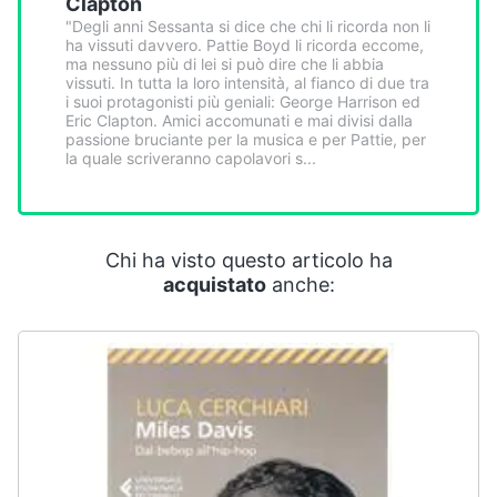
Clapton
Smart
"Degli anni Sessanta si dice che chi li ricorda non li
home
ha vissuti davvero. Pattie Boyd li ricorda eccome,
ma nessuno più di lei si può dire che li abbia
vissuti. In tutta la loro intensità, al fianco di due tra
Videogiochi
i suoi protagonisti più geniali: George Harrison ed
Eric Clapton. Amici accomunati e mai divisi dalla
passione bruciante per la musica e per Pattie, per
Audio
la quale scriveranno capolavori s...
e
musica
Chi ha visto questo articolo ha
Clima
acquistato
anche:
Arredo
Brico
e
Giardinaggio
Salute