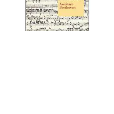
LATERZA - Giovanni Bietti - Ascoltare Beethoven
€ 12,99