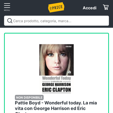
Vai
Accedi
Accedi
al
Registrati
menu
Offerte
Elettrodomestici
Informatica
Telefonia
Tv
e
Home
NON DISPONIBILE
Pattie Boyd - Wonderful today. La mia
Cinema
vita con George Harrison ed Eric