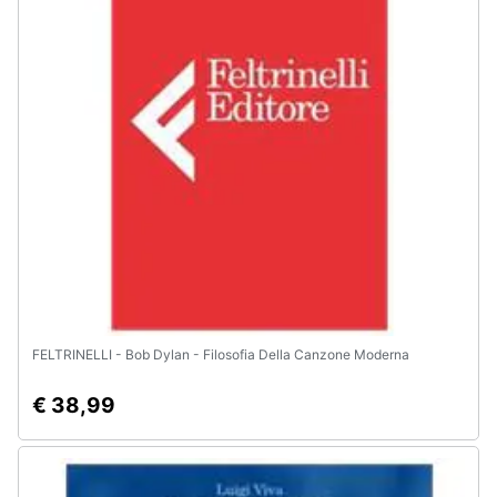
Animali
Motori
Libri,
cd
e
dvd
Festività
e
ricorrenze
FELTRINELLI - Bob Dylan - Filosofia Della Canzone Moderna
Promozioni
€ 38,99
Servizi