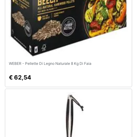
Animali
Motori
Libri,
cd
e
WEBER - Pellette Di Legno Naturale 8 Kg Di Faia
dvd
€ 62,54
Festività
e
ricorrenze
Promozioni
Servizi