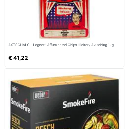
e
igiene
Beauty
Giocattoli
AXTSCHALG - Legnetti Affumicatori Chips Hickory Axtschlag 1kg
Prima
€ 41,22
infanzia
Fotografia
Casalinghi
Abbigliamento
Sport