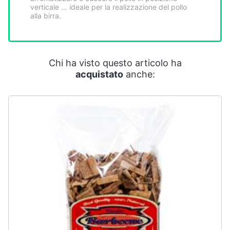
Smart
verticale … ideale per la realizzazione del pollo
alla birra.
home
Videogiochi
Chi ha visto questo articolo ha
Audio
acquistato
anche:
e
musica
Clima
Arredo
Brico
e
Giardinaggio
Salute