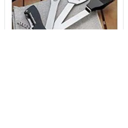
INNOVAGOODS - Bbkit, Set Di Utensili Per Barbecue 5 In 1,
€ 22,60