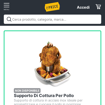
Vai
Accedi
Accedi
al
Registrati
menu
Offerte
Elettrodomestici
Informatica
Telefonia
Tv
e
Home
NON DISPONIBILE
Supporto Di Cottura Per Pollo
Cinema
Supporto di cottura in acciaio inox ideale per
arromatizzare e cuocere il pollo in posizione