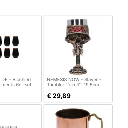
Bicchieri
NEMESIS NOW - Slayer -
ements 6er-set,
Tumbler ""skull"" 19.5cm
ero-bronzo, 456
€ 29,89