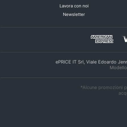
Lavora con noi
Newsletter
ePRICE IT Srl, Viale Edoardo Je
Modello
*Alcune promozioni po
acqu