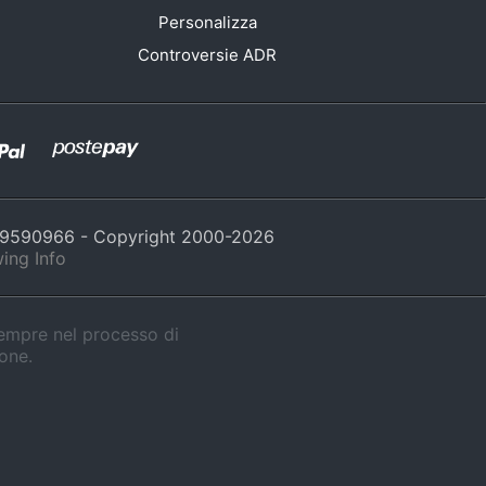
Personalizza
Controversie ADR
429590966 - Copyright 2000-
2026
ing Info
sempre nel processo di
ione.