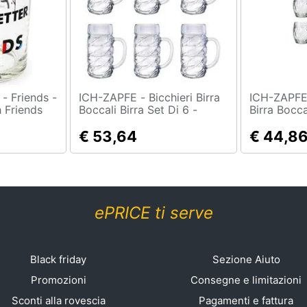
s -
ICH-ZAPFE - Bicchieri Birra
ICH-ZAPFE.DE - 
h Friends
Boccali Birra Set Di 6 -
Birra Boccal
o
Diamond 1 Litro
Birra Set D
€ 53,64
Litri
€ 44,8
ePRICE ti serve
Black friday
Sezione Aiuto
Promozioni
Consegne e limitazioni
Sconti alla rovescia
Pagamenti e fattura