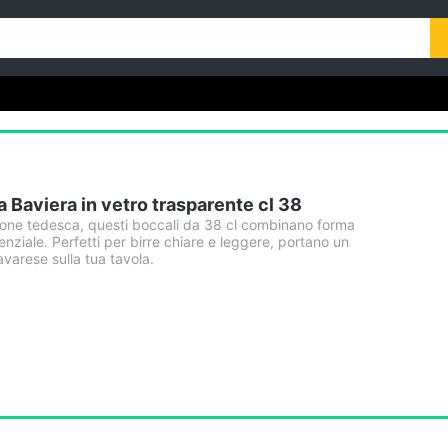
a Baviera in vetro trasparente cl 38
ione tedesca, questi boccali da 38 cl combinano forma
ziale. Perfetti per birre chiare e leggere, portano un
avarese sulla tua tavola.