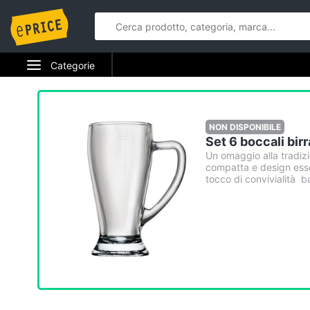
Categorie
Elettrodomestici
Informatica
NON DISPONIBILE
Set 6 boccali birr
Telefonia
Un omaggio alla tradiz
compatta e design essen
tocco di convivialità b
Tv e Home Cinema
Smart home
Videogiochi
Audio e musica