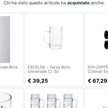
Chi ha visto questo articolo ha
acquistato
anche:
EXCELSA - Tazza Birra
ICH-ZAPFE.DE - 
Universale Cl. 50
Colorati El
Bicolore N
€ 39,25
Ml
€ 67,29