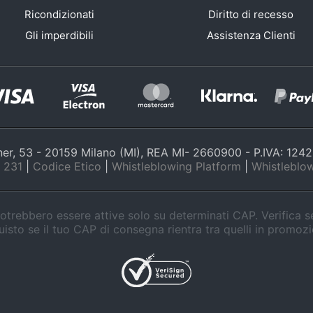
Ricondizionati
Diritto di recesso
Gli imperdibili
Assistenza Clienti
nner, 53 - 20159 Milano (MI), REA MI- 2660900 - P.IVA: 12
 231
|
Codice Etico
|
Whistleblowing Platform
|
Whistleblow
trebbero essere attive solo su determinati CAP. Verifica 
isto se il tuo CAP di consegna rientra tra quelli in promoz