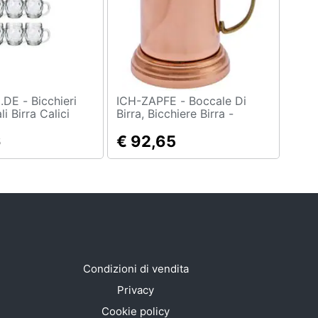
Bicchieri
ICH-ZAPFE - Boccale Di
i Birra Calici
Birra, Bicchiere Birra -
i 6 Tübinger - 0 4
Rame-stagno, Fatto A Mano
6
€ 92,65
Condizioni di vendita
Privacy
Cookie policy