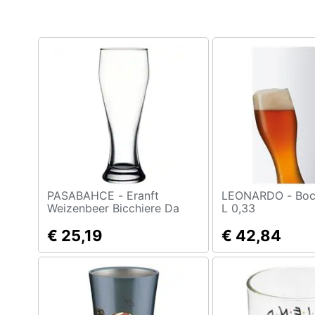
Clima
Arredo
Brico e Giardinaggio
Salute e igiene
Beauty
Giocattoli
Prima infanzia
PASABAHCE - Eranft
LEONARDO - Boccale Birra
Weizenbeer Bicchiere Da
L 0,33
Birra 415 Cc
Fotografia
€ 25,19
€ 42,84
Casalinghi
Abbigliamento