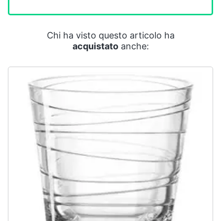
Smart
home
Chi ha visto questo articolo ha
Videogiochi
acquistato
anche:
Audio
e
musica
Clima
Arredo
Brico
e
Giardinaggio
Salute