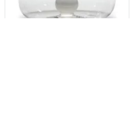
ZAFFERANO - Set 6 Bicchieri Tumbler in Vetro Borosilicato h 90 mm Ø
88 mm Capacità 44 cl Colore Bianco - Linea Bilia
€ 89,99