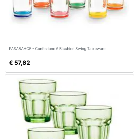
Animali
Motori
Libri,
PASABAHCE - Confezione 6 Bicchieri Swing Tableware
cd
e
€ 57,62
dvd
Festività
e
ricorrenze
Promozioni
Servizi