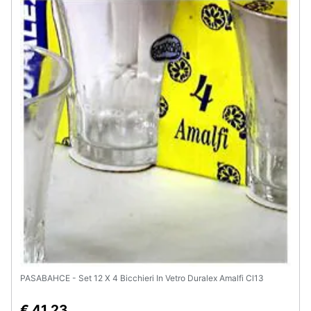
PASABAHCE - Set 12 X 4 Bicchieri In Vetro Duralex Amalfi Cl13
€ 41,23