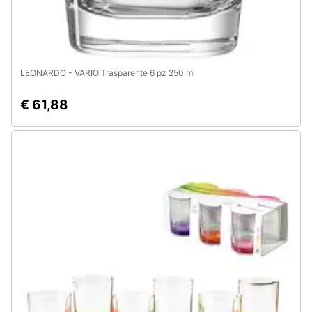
e
igiene
Beauty
LEONARDO - VARIO Trasparente 6 pz 250 ml
Giocattoli
€ 61,88
Prima
infanzia
Fotografia
Casalinghi
Abbigliamento
Sport