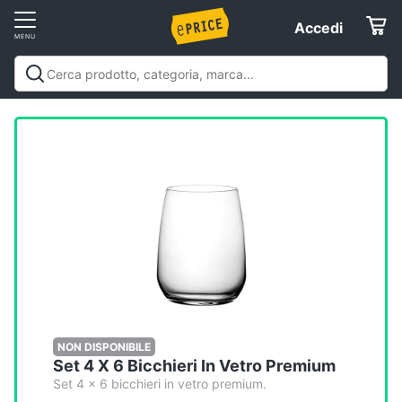
Vai
Accedi
Accedi
al
Registrati
menu
Offerte
Elettrodomestici
Informatica
Telefonia
Tv
e
Home
NON DISPONIBILE
Set 4 X 6 Bicchieri In Vetro Premium
Cinema
Set 4 x 6 bicchieri in vetro premium.