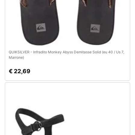
e
igiene
Beauty
Giocattoli
QUIKSILVER - Infradito Monkey Abyss Demitasse Solid (eu 40 / Us 7,
Marrone)
Prima
infanzia
€ 22,69
Fotografia
Casalinghi
Abbigliamento
Sport