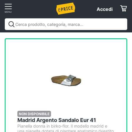
Vai
Accedi
Accedi
al
Registrati
menu
Offerte
Elettrodomestici
Informatica
Telefonia
Tv
e
Home
NON DISPONIBILE
Madrid Argento Sandalo Eur 41
Cinema
Pianella donna in birko-flor. Il modello madrid e
una pianella dotata di plantare anatomico rivestito