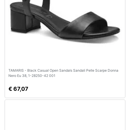
Animali
Motori
Libri,
cd
e
dvd
TAMARIS - Black Casual Open Sandals Sandali Pelle Scarpe Donna
Nero Eu 38, 1-28250-42 001
Festività
e
€ 67,07
ricorrenze
Promozioni
Servizi