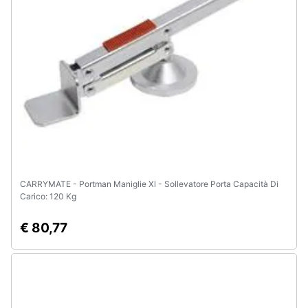
e
igiene
Beauty
Giocattoli
Prima
infanzia
CARRYMATE - Portman Maniglie Xl - Sollevatore Porta Capacità Di
Fotografia
Carico: 120 Kg
Casalinghi
€ 80,77
Abbigliamento
Sport