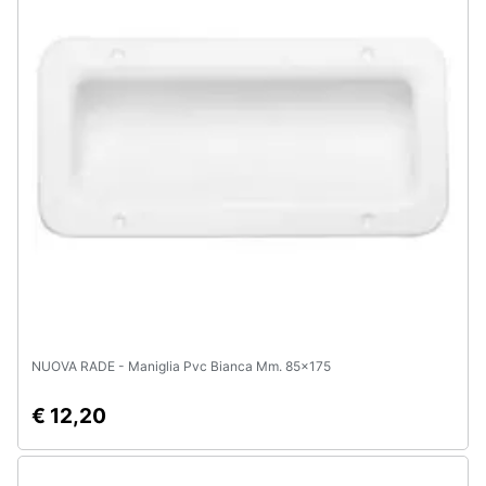
Animali
Motori
Libri,
cd
e
dvd
Festività
e
ricorrenze
NUOVA RADE - Maniglia Pvc Bianca Mm. 85x175
Promozioni
€ 12,20
Servizi