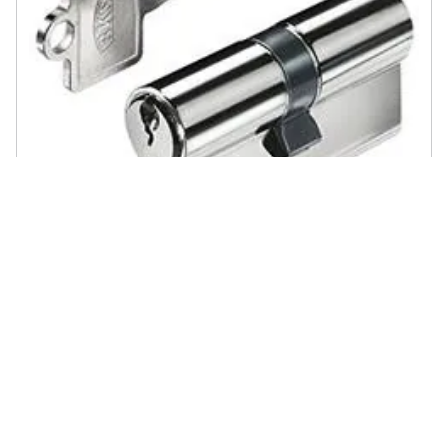
BKS - Cilindro Con Gf, Bl 31/31 mm Con 3 chiavi, 88120015
€ 50,01