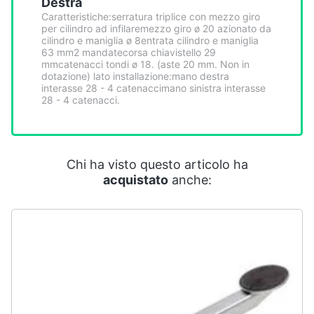
Destra
Smart
Caratteristiche:serratura triplice con mezzo giro
home
per cilindro ad infilaremezzo giro ø 20 azionato da
cilindro e maniglia ø 8entrata cilindro e maniglia
63 mm2 mandatecorsa chiavistello 29
Videogiochi
mmcatenacci tondi ø 18. (aste 20 mm. Non in
dotazione) lato installazione:mano destra
interasse 28 - 4 catenaccimano sinistra interasse
Audio
28 - 4 catenacci.
e
musica
Chi ha visto questo articolo ha
Clima
acquistato
anche:
Arredo
Brico
e
Giardinaggio
Salute