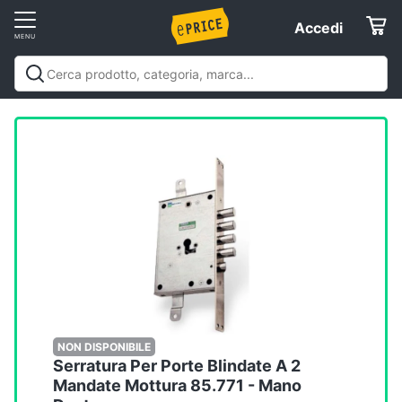
Vai
Accedi
Accedi
al
Registrati
menu
Offerte
Elettrodomestici
Informatica
Telefonia
Tv
e
Home
NON DISPONIBILE
Serratura Per Porte Blindate A 2
Cinema
Mandate Mottura 85.771 - Mano