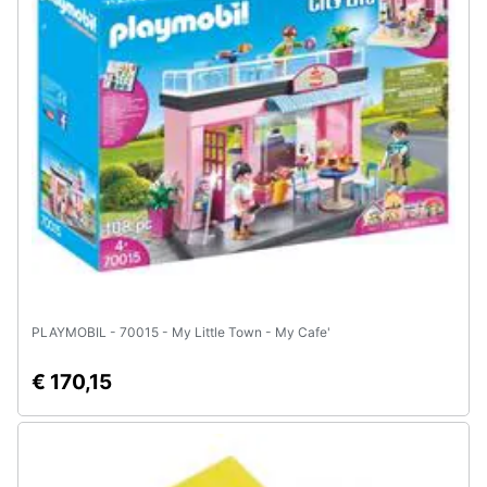
Animali
Motori
Libri,
cd
e
dvd
Festività
e
PLAYMOBIL - 70015 - My Little Town - My Cafe'
ricorrenze
€ 170,15
Promozioni
Servizi