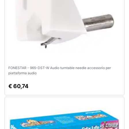
e
igiene
Beauty
Giocattoli
Prima
infanzia
FONESTAR - 965-DST-W Audio turntable needle accessorio per
piattaforma audio
Fotografia
€ 60,74
Casalinghi
Abbigliamento
Sport