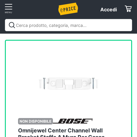
Vai
Accedi
Accedi
al
Registrati
menu
Offerte
Elettrodomestici
Informatica
Telefonia
Tv
e
Home
NON DISPONIBILE
Cinema
Omnijewel Center Channel Wall