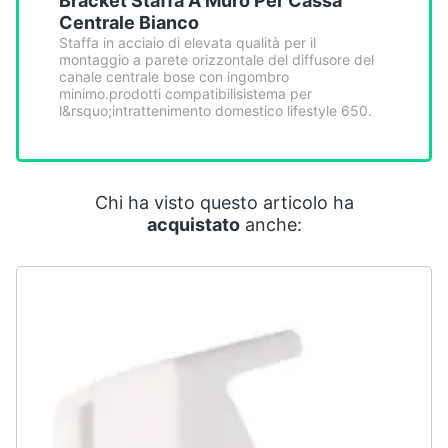
Bracket Staffa A Muro Per Cassa
Smart
Centrale Bianco
home
Staffa in acciaio di elevata qualità per il
montaggio a parete orizzontale del diffusore del
canale centrale bose con ingombro
Videogiochi
minimo.prodotti compatibilisistema per
l&rsquo;intrattenimento domestico lifestyle 650.
Audio
e
musica
Chi ha visto questo articolo ha
acquistato
anche:
Clima
Arredo
Brico
e
Giardinaggio
Salute