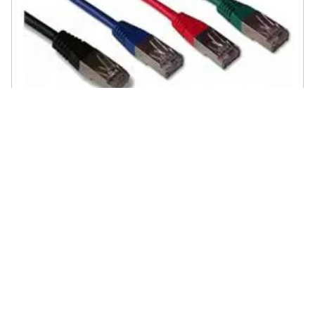
LINEAIRE - KITPC6D 2m Cat6 F / UTP (FTP) Multicolour set cavo di
rete
€ 27,00