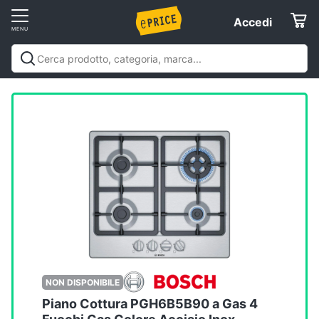
Vai
Accedi
Accedi
al
Registrati
menu
Offerte
Elettrodomestici
Informatica
Telefonia
Tv
e
Home
NON DISPONIBILE
Cinema
Piano Cottura PGH6B5B90 a Gas 4