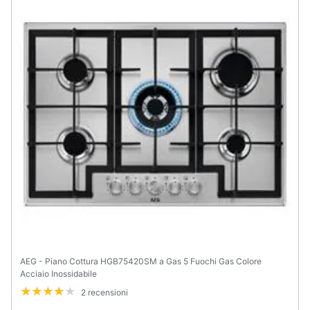
Animali
Motori
Libri,
cd
e
dvd
Festività
e
ricorrenze
Promozioni
AEG - Piano Cottura HGB75420SM a Gas 5 Fuochi Gas Colore
Acciaio Inossidabile
Servizi
2 recensioni