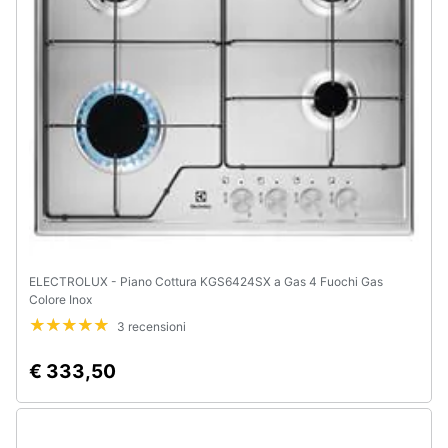
e
igiene
Beauty
Giocattoli
Prima
infanzia
Fotografia
ELECTROLUX - Piano Cottura KGS6424SX a Gas 4 Fuochi Gas
Colore Inox
Casalinghi
3 recensioni
€ 333,50
Abbigliamento
Sport