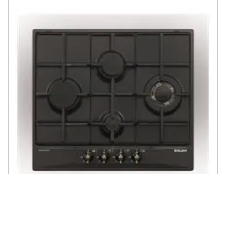
GLEM GAS - Piano Cottura GT645AN a Gas 5 Fuochi Gas Colore
Antracite