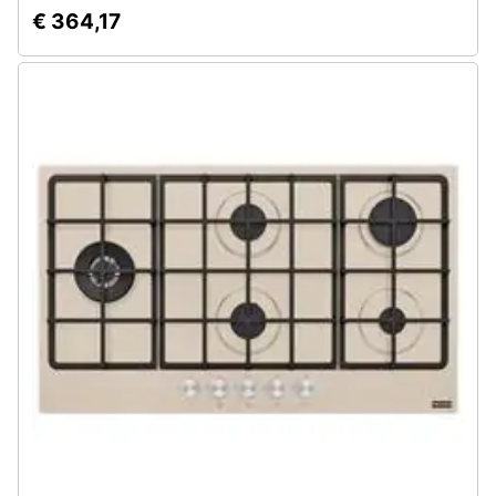
€ 364,17
Assistenza
clienti
Esci