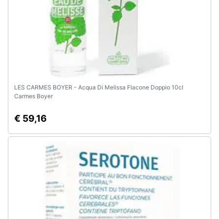
Animali
Motori
Libri,
cd
LES CARMES BOYER - Acqua Di Melissa Flacone Doppio 10cl
e
Carmes Boyer
dvd
€ 59,16
Festività
e
ricorrenze
Promozioni
Servizi