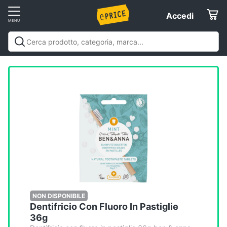
Vai
Accedi
Accedi
al
Registrati
menu
Offerte
Elettrodomestici
Informatica
Telefonia
Tv
e
Home
NON DISPONIBILE
Dentifricio Con Fluoro In Pastiglie
Cinema
36g