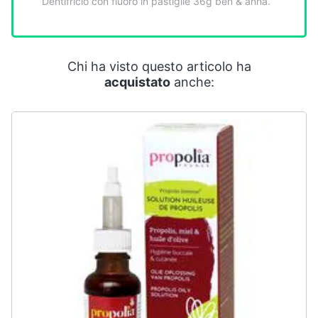
Dentifricio con fluoro in pastiglie 36g ben & anna.
Smart
home
Videogiochi
Chi ha visto questo articolo ha
acquistato
anche:
Audio
e
musica
Clima
Arredo
Brico
e
Giardinaggio
Salute