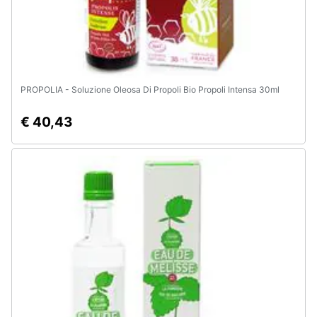
e
igiene
Beauty
PROPOLIA - Soluzione Oleosa Di Propoli Bio Propoli Intensa 30ml
Giocattoli
€ 40,43
Prima
infanzia
Fotografia
Casalinghi
Abbigliamento
Sport