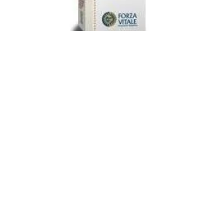
CLUBFARMA - Tamafer Ecosol Tamarix Composto Gocce 50 Ml
€ 62,30