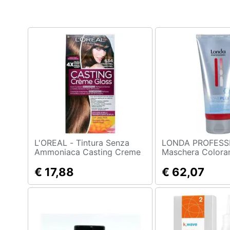
Clima
Arredo
Brico e Giardinaggio
Salute e igiene
Beauty
Giocattoli
Prima infanzia
L'OREAL - Tintura Senza
LONDA PROFESS
Ammoniaca Casting Creme
Maschera Colora
Gloss Expert Professionnel
Red, Londa Pro 2
Fotografia
Nº 634
€ 17,88
€ 62,07
Casalinghi
Abbigliamento