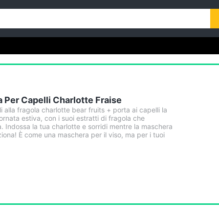
 Per Capelli Charlotte Fraise
alla fragola charlotte bear fruits + porta ai capelli la
rnata estiva, con i suoi estratti di fragola che
 Indossa la tua charlotte e sorridi mentre la maschera
iona! È come una maschera per il viso, ma per i tuoi