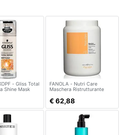
liss Total
FANOLA - Nutri Care
ra Shine Mask
Maschera Ristrutturante
schera per
€ 62,88