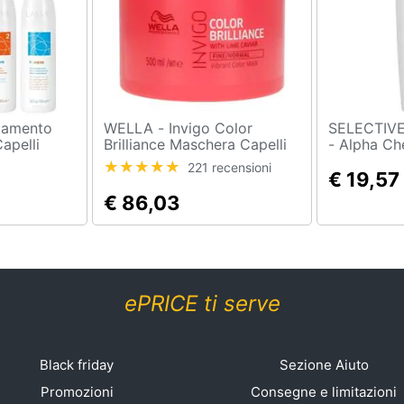
WELLA - Invigo Color
SELECTIV
apelli
Brilliance Maschera Capelli
- Alpha Cheratina
-wave 2
Fini 500ml
Condizion
221 recensioni
0 Ml
€ 19,57
€ 86,03
ePRICE ti serve
Black friday
Sezione Aiuto
Promozioni
Consegne e limitazioni