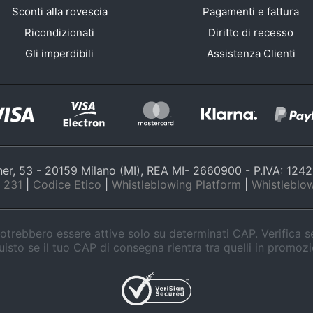
Sconti alla rovescia
Pagamenti e fattura
Ricondizionati
Diritto di recesso
Gli imperdibili
Assistenza Clienti
nner, 53 - 20159 Milano (MI), REA MI- 2660900 - P.IVA: 12
 231
|
Codice Etico
|
Whistleblowing Platform
|
Whistleblow
trebbero essere attive solo su determinati CAP. Verifica 
isto se il tuo CAP di consegna rientra tra quelli in promoz