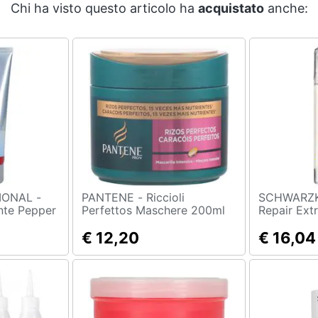
Chi ha visto questo articolo ha
acquistato
anche:
IONAL -
PANTENE - Riccioli
SCHWARZKOPF - G
nte Pepper
Perfettos Maschere 200ml
Repair Ext
00 Ml
150ml - ma
€ 12,20
capelli
€ 16,04