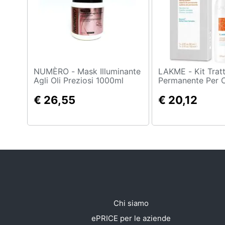
Sport
Animali
Motori
Libri, cd e dvd
NUMÈRO - Mask Illuminante
LAKME - Kit Trattamento
Agli Oli Preziosi 1000ml
Permanente Per C
Sensibilizzati, K
Festività e ricorrenze
€ 26,55
Perm, 100 Ml E 8
€ 20,12
Promozioni
Chi siamo
ePRICE per le aziende