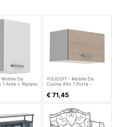
a
YOUDOIT - Mobile Da
o 1 Anta + Ripiano
Cucina Alto 1 Porta -
paco - 40 X 36 X
Arredamento In Quercia
8 Cm
Jackson - 60 X 36 X Altezza
€ 71,45
35 Cm