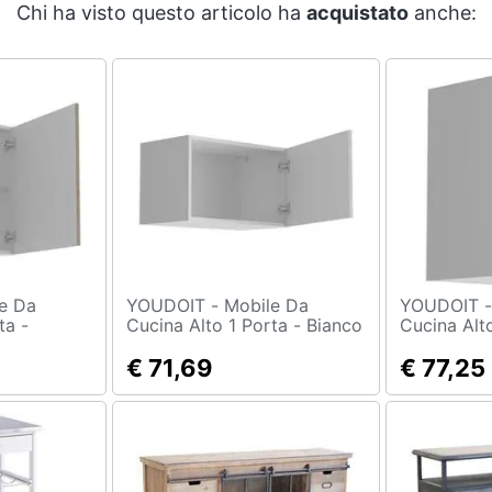
Chi ha visto questo articolo ha
acquistato
anche:
YOUDOIT - Mobile Da
YOUDOIT - Mobile D
ta -
Cucina Alto 1 Porta - Bianco
Cucina Alt
uercia
- 60 X 36 X Altezza 35 Cm
- Bianco O
6 X Altezza
€ 71,69
Altezza 5
€ 77,25