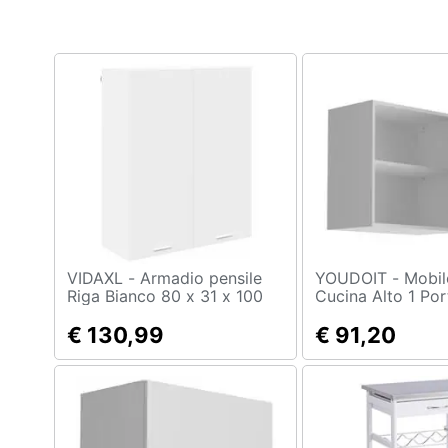
Clima
Arredo
Brico e Giardinaggio
Salute e igiene
Beauty
Giocattoli
Prima infanzia
VIDAXL - Armadio pensile
YOUDOIT - Mobile Da
Riga Bianco 80 x 31 x 100
Cucina Alto 1 Por
cm Legno multistrato
Arredamento In Q
Fotografia
€ 130,99
Jackson - 60 X 3
€ 91,20
58 Cm
Casalinghi
Abbigliamento