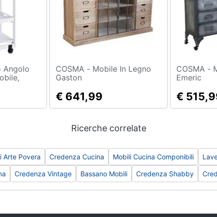
COSMA - Mobile In Legno
COSMA - Mobile In Ferro
obile,
Gaston
Emeric
€ 641,99
€ 515,9
Ricerche correlate
i Arte Povera
Credenza Cucina
Mobili Cucina Componibili
Lave
na
Credenza Vintage
Bassano Mobili
Credenza Shabby
Cre