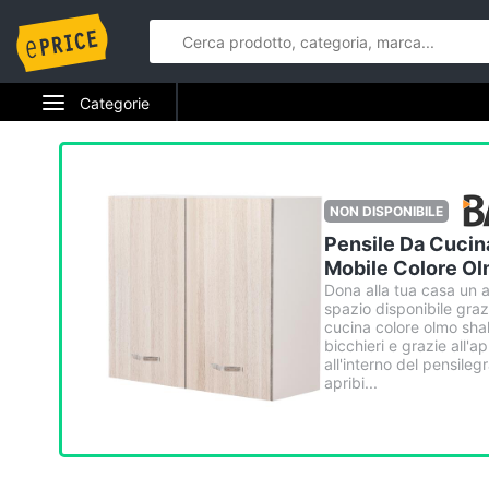
Categorie
Elettrodomestici
Informatica
NON DISPONIBILE
Pensile Da Cucin
Telefonia
Mobile Colore O
Dona alla tua casa un 
Tv e Home Cinema
spazio disponibile graz
cucina colore olmo shally
Smart home
bicchieri e grazie all'
all'interno del pensile
apribi...
Videogiochi
Audio e musica