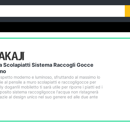
a Scolapiatti Sistema Raccogli Gocce
lmo
aspetto moderno e luminoso, sfruttando al massimo lo
ie al pensile a muro scolapiatti e raccogligocce per
 dogan!il mobiletto ti sarà utile per riporre i piatti ed i
apposito sistema raccogligocce l'acqua non ristagnerà
grazie al design unico nel suo genere ed alle due ante