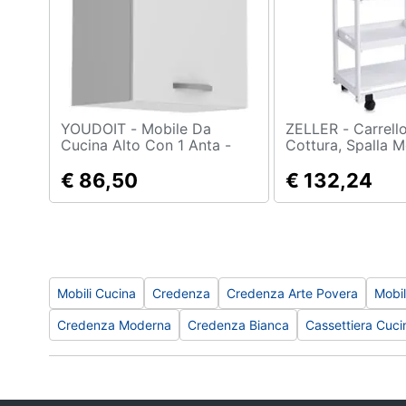
Sport
Animali
Motori
Libri, cd e dvd
YOUDOIT - Mobile Da
ZELLER - Carrello Angolo
Cucina Alto Con 1 Anta -
Cottura, Spalla M
Bianco - 60 X 36 X Altezza
Festività e ricorrenze
58 Cm
€ 86,50
€ 132,24
Promozioni
Mobili Cucina
Credenza
Credenza Arte Povera
Mobil
Credenza Moderna
Credenza Bianca
Cassettiera Cuci