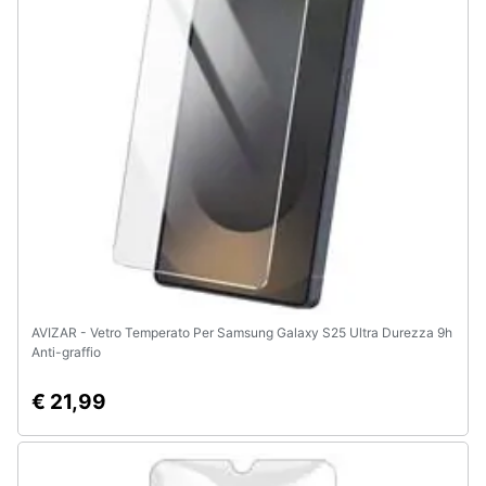
e
igiene
Beauty
Giocattoli
Prima
infanzia
Fotografia
AVIZAR - Vetro Temperato Per Samsung Galaxy S25 Ultra Durezza 9h
Anti-graffio
Casalinghi
€ 21,99
Abbigliamento
Sport