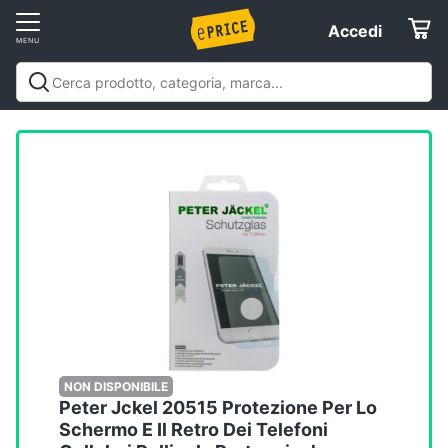
Vai
Accedi
Accedi
al
Registrati
menu
Offerte
Elettrodomestici
Informatica
Telefonia
Tv
e
Home
NON DISPONIBILE
Peter Jckel 20515 Protezione Per Lo
Cinema
Schermo E Il Retro Dei Telefoni