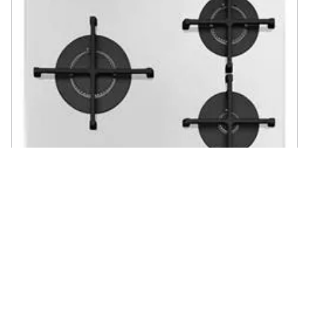
SMEG - Glass Cooktop 3f Burners White Pv163b3
€ 667,81