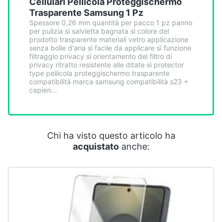
Cellulari Pellicola Proteggischermo
Smart
Trasparente Samsung 1 Pz
home
Spessore 0,26 mm quantità per pacco 1 pz panno
per pulizia sì salvietta bagnata sì colore del
prodotto trasparente materiali vetro applicazione
Videogiochi
senza bolle d'aria sì facile da applicare sì funzione
filtraggio privacy sì orientamento del filtro di
privacy ritratto resistente alle ditate sì protector
Audio
type pellicola proteggischermo trasparente
e
compatibilità marca samsung compatibilità s23 +
capien...
musica
Clima
Chi ha visto questo articolo ha
Arredo
acquistato
anche:
Brico
e
Giardinaggio
Salute