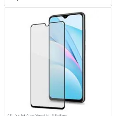
Assistenza
clienti
Esci
CELLY - Full Glass Xiaomi Mi 11i 5g Black