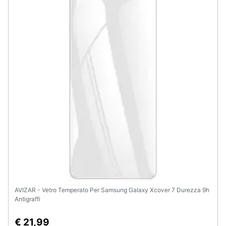
Animali
Motori
Libri,
cd
e
dvd
Festività
e
ricorrenze
Promozioni
AVIZAR - Vetro Temperato Per Samsung Galaxy Xcover 7 Durezza 9h
Antigraffi
Servizi
€ 21,99