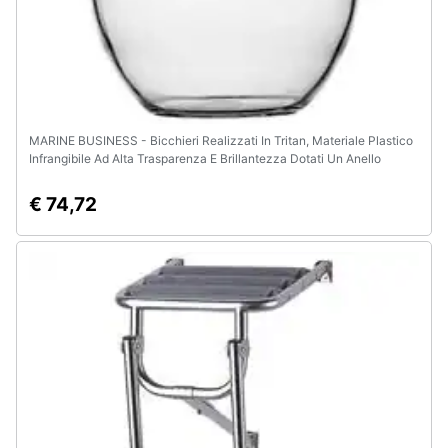
MARINE BUSINESS - Bicchieri Realizzati In Tritan, Materiale Plastico
Infrangibile Ad Alta Trasparenza E Brillantezza Dotati Un Anello
Antiscivolo Alla Base Che Ne Impedisce Lo Scivolamento Sul Tavolo.
Capacità Ml 591
€ 74,72