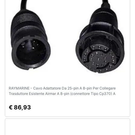
Animali
Motori
Libri,
cd
e
dvd
Festività
e
RAYMARINE - Cavo Adattatore Da 25-pin A 8-pin Per Collegare
ricorrenze
Trasduttore Esistente Airmar A 8-pin (connettore Tipo Cp370) A
Display Axiom Rv
€ 86,93
Promozioni
Servizi