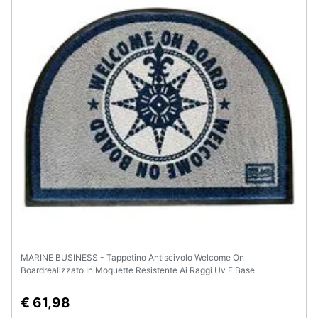
Assistenza
clienti
Esci
MARINE BUSINESS - Tappetino Antiscivolo Welcome On
Boardrealizzato In Moquette Resistente Ai Raggi Uv E Base
Antiscivolo A Formadi Mezzaluna. Dim. Mm 700x500
€ 61,98