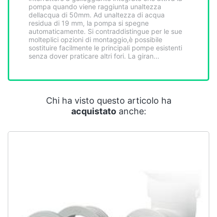
Smart
pompa quando viene raggiunta unaltezza
dellacqua di 50mm. Ad unaltezza di acqua
home
residua di 19 mm, la pompa si spegne
automaticamente. Si contraddistingue per le sue
molteplici opzioni di montaggio,è possibile
Videogiochi
sostituire facilmente le principali pompe esistenti
senza dover praticare altri fori. La giran...
Audio
e
musica
Chi ha visto questo articolo ha
acquistato
anche:
Clima
Arredo
Brico
e
Giardinaggio
Salute