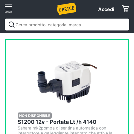
Vai
Accedi
Accedi
al
Registrati
menu
Offerte
Elettrodomestici
Informatica
Telefonia
Tv
e
Home
NON DISPONIBILE
S1200 12v - Portata Lt /h 4140
Cinema
Sahara mk2pompa di sentina automatica con
interruttore a galleggiante integrato che attiva la