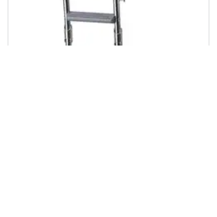
PLASTIMO - Plancetta Di Poppa In Pvc Con Scalettapieghevole
Ribaltabile In Acciaio Inox E Pvc Grigioantiscivolo, Gradini Larghi Mm.
70 Per Una Maggiorestabilità E Comfort.
€ 351,97