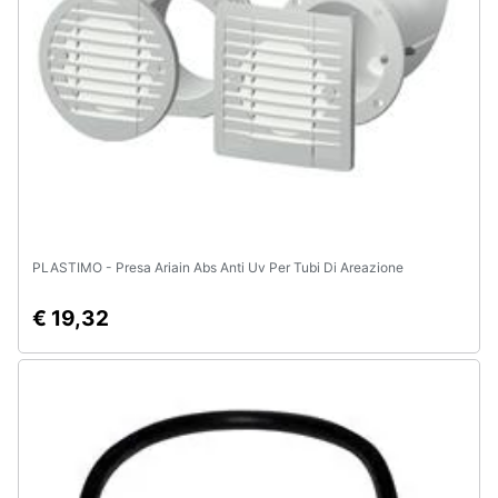
e
igiene
Beauty
Giocattoli
Prima
infanzia
PLASTIMO - Presa Ariain Abs Anti Uv Per Tubi Di Areazione
Fotografia
€ 19,32
Casalinghi
Abbigliamento
Sport