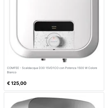
e
igiene
Beauty
Giocattoli
Prima
infanzia
Fotografia
COMFEE - Scaldacqua D30 15VD1CO con Potenza 1500 W Colore
Bianco
Casalinghi
€ 125,00
Abbigliamento
Sport