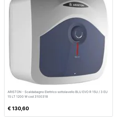
Animali
Motori
Libri,
cd
e
dvd
Festività
e
ricorrenze
ARISTON - Scaldabagno Elettrico sottolavello BLU EVO R 15U / 3 EU
Promozioni
15 LT 1200 W cod 3100318
€ 130,60
Servizi