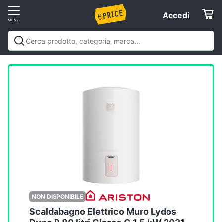
Vai
Accedi
Accedi
al
Registrati
menu
Offerte
Elettrodomestici
Informatica
Telefonia
Tv
e
Home
NON DISPONIBILE
Cinema
Scaldabagno Elettrico Muro Lydos