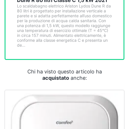
Dune R 80 litri Classe C 1,5 kW 2021
Smart
Lo scaldabagno elettrico Ariston Lydos Dune R da
home
80 litri è progettato per installazione verticale a
parete e si adatta perfettamente all’uso domestico
per la produzione di acqua calda sanitaria. Con
Videogiochi
una potenza di 1,5 kW, questo modello raggiunge
una temperatura di esercizio ottimale (T = 45°C)
in circa 157 minuti. Alimentato elettricamente, è
conforme alla classe energetica C e presenta un
Audio
de...
e
musica
Clima
Chi ha visto questo articolo ha
acquistato
anche:
Arredo
Brico
e
Giardinaggio
Salute