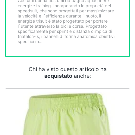
Costumi donna costumi da bagno aquasphere
Smart
energize training. Incorporando le proprietà del
home
speedsuit, che sono progettati per massimizzare
la velocità e l`efficienza durante il nuoto, il
energize trisuit è stato progettato per portare
l`utente attraverso la bici e corsa. Progettato
Videogiochi
specificamente per sprint e distanza olimpica di
triathlon- s, i pannelli di forma anatomica obiettivi
specifici m...
Audio
e
musica
Chi ha visto questo articolo ha
Clima
acquistato
anche:
Arredo
Brico
e
Giardinaggio
Salute