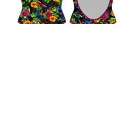
TURBO - Costumi Da Bagno Flowers Paradise Thin Strap Costumi
Donna Xl
€ 77,19