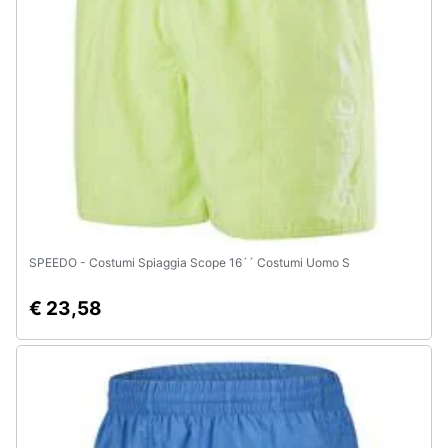
e
igiene
Beauty
Giocattoli
Prima
infanzia
SPEEDO - Costumi Spiaggia Scope 16´´ Costumi Uomo S
Fotografia
€ 23,58
Casalinghi
Abbigliamento
Sport