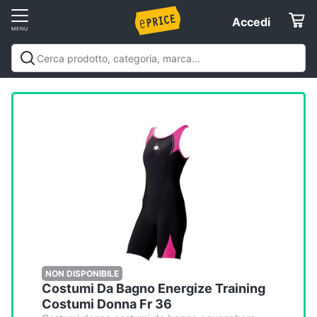
Vai
Accedi
Accedi
al
Registrati
menu
Offerte
Elettrodomestici
Informatica
Telefonia
Tv
e
Home
NON DISPONIBILE
Costumi Da Bagno Energize Training
Cinema
Costumi Donna Fr 36