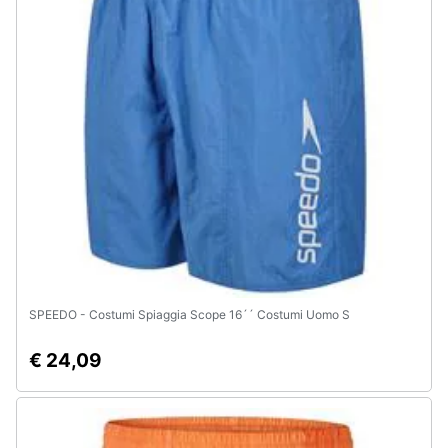
Animali
Motori
Libri,
cd
e
dvd
Festività
e
ricorrenze
SPEEDO - Costumi Spiaggia Scope 16´´ Costumi Uomo S
€ 24,09
Promozioni
Servizi