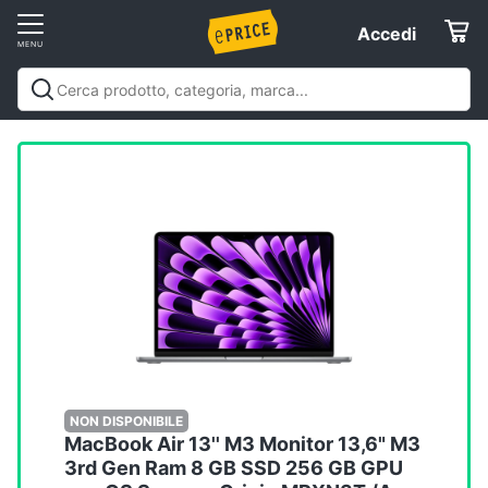
Vai
Accedi
Accedi
al
Registrati
menu
Offerte
Servizi
Assistenza
clienti
Esci
NON DISPONIBILE
MacBook Air 13'' M3 Monitor 13,6" M3
3rd Gen Ram 8 GB SSD 256 GB GPU