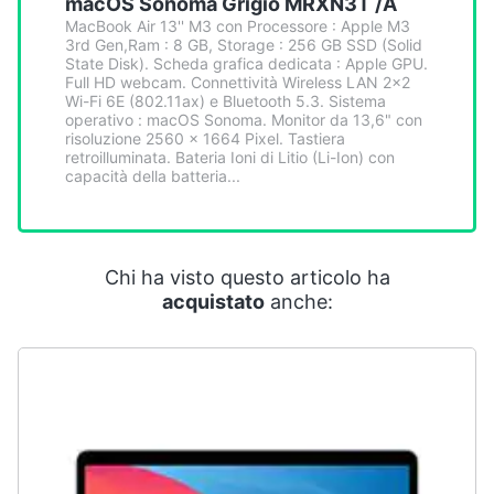
macOS Sonoma Grigio MRXN3T /A
MacBook Air 13'' M3 con Processore : Apple M3
3rd Gen,Ram : 8 GB, Storage : 256 GB SSD (Solid
State Disk). Scheda grafica dedicata : Apple GPU.
Full HD webcam. Connettività Wireless LAN 2x2
Wi-Fi 6E (802.11ax) e Bluetooth 5.3. Sistema
operativo : macOS Sonoma. Monitor da 13,6" con
risoluzione 2560 x 1664 Pixel. Tastiera
retroilluminata. Bateria Ioni di Litio (Li-Ion) con
capacità della batteria...
Chi ha visto questo articolo ha
acquistato
anche: