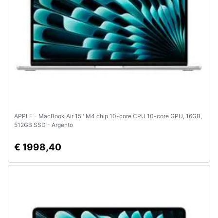
APPLE - MacBook Air 15'' M4 chip 10-core CPU 10-core GPU, 16GB,
512GB SSD - Argento
€ 1998,40