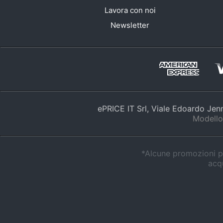
Lavora con noi
Newsletter
ePRICE IT Srl, Viale Edoardo Je
Modello
*Alcune promozioni po
acqu