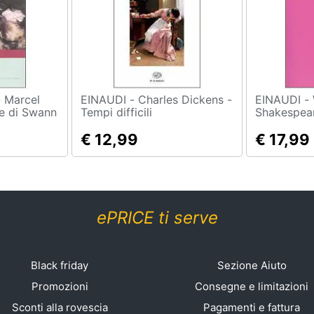
el
EINAUDI - Charles Dickens -
EINAUDI - William
e di Swann
Tempi difficili
Shakespear
traduzione
€ 12,99
Garboli
€ 17,99
ePRICE ti serve
Black friday
Sezione Aiuto
Promozioni
Consegne e limitazioni
Sconti alla rovescia
Pagamenti e fattura