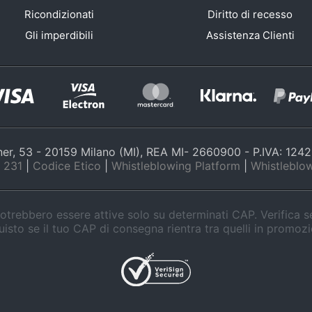
Ricondizionati
Diritto di recesso
Gli imperdibili
Assistenza Clienti
nner, 53 - 20159 Milano (MI), REA MI- 2660900 - P.IVA: 12
 231
|
Codice Etico
|
Whistleblowing Platform
|
Whistleblow
trebbero essere attive solo su determinati CAP. Verifica 
isto se il tuo CAP di consegna rientra tra quelli in promoz