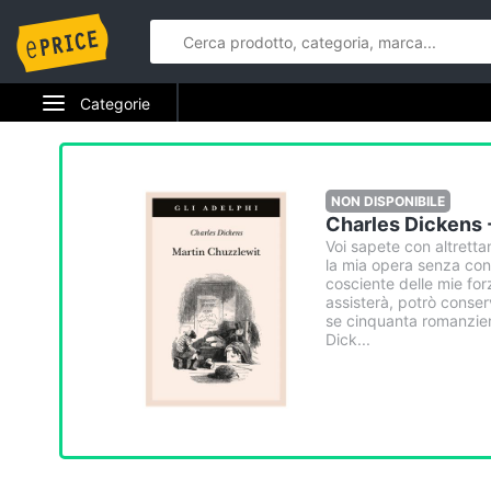
Categorie
Elettrodomestici
Informatica
NON DISPONIBILE
Charles Dickens 
Telefonia
Voi sapete con altretta
la mia opera senza confr
cosciente delle mie for
Tv e Home Cinema
assisterà, potrò conser
se cinquanta romanzier
Dick...
Smart home
Videogiochi
Audio e musica