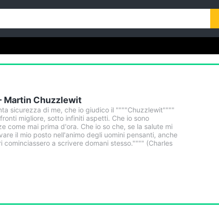
- Martin Chuzzlewit
nta sicurezza di me, che io giudico il """"Chuzzlewit""""
onti migliore, sotto infiniti aspetti. Che io sono
ze come mai prima d'ora. Che io so che, se la salute mi
vare il mio posto nell'animo degli uomini pensanti, anche
i cominciassero a scrivere domani stesso."""" (Charles