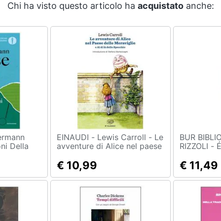
Chi ha visto questo articolo ha
acquistato
anche:
EINAUDI - Lewis Carroll - Le
BUR BIBLI
ni Della
avventure di Alice nel paese
RIZZOLI - Émile Zola - La
delle meraviglie
bestia uma
€ 10,99
€ 11,49