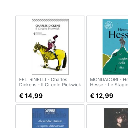
Clima
Arredo
Brico e Giardinaggio
Salute e igiene
Beauty
Giocattoli
Prima infanzia
FELTRINELLI - Charles
MONDADORI - Hermann
Dickens - Il Circolo Pickwick
Hesse - Le Stagio
Vita
Fotografia
€ 14,99
€ 12,99
Casalinghi
Abbigliamento