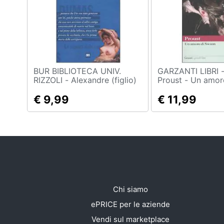
Sport
Animali
Motori
Libri, cd e dvd
BUR BIBLIOTECA UNIV.
GARZANTI LIBRI - Marc
RIZZOLI - Alexandre (figlio)
Proust - Un amor
Dumas - La signora delle
Festività e ricorrenze
camelie
€ 9,99
€ 11,99
Promozioni
Chi siamo
ePRICE per le aziende
Vendi sul marketplace