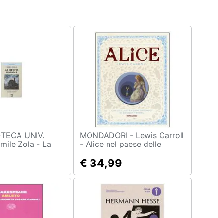
OTECA UNIV.
MONDADORI - Lewis Carroll
- Alice nel paese delle
na
meraviglie-Attraverso lo
specchio e quello che Alice
€ 34,99
vi trovò. Ediz. illustrata