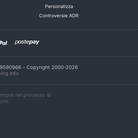
Personalizza
Controversie ADR
429590966 - Copyright 2000-
2026
ing Info
sempre nel processo di
ione.