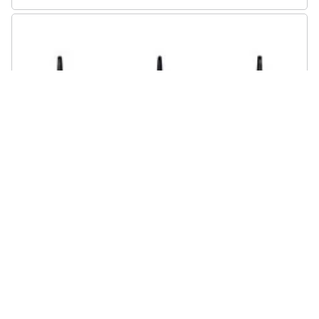
TP-LINK - Omada DR3220v-4G router wireless Gigabit Ethernet