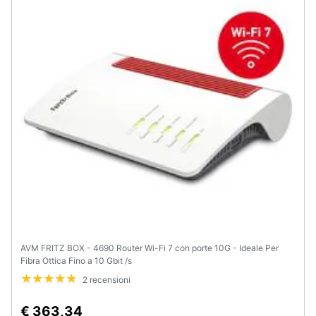
Animali
Motori
Libri,
cd
e
dvd
Festività
e
ricorrenze
AVM FRITZ BOX - 4690 Router Wi-Fi 7 con porte 10G - Ideale Per
Promozioni
Fibra Ottica Fino a 10 Gbit /s
2 recensioni
Servizi
€ 363,34