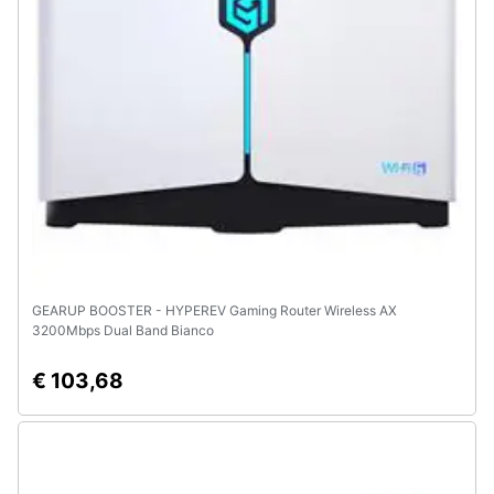
e
igiene
Beauty
Giocattoli
Prima
infanzia
Fotografia
GEARUP BOOSTER - HYPEREV Gaming Router Wireless AX
3200Mbps Dual Band Bianco
Casalinghi
€ 103,68
Abbigliamento
Sport