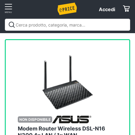
Vai
Accedi
Accedi
al
Registrati
menu
Offerte
Elettrodomestici
Informatica
Telefonia
Tv
e
Home
NON DISPONIBILE
Cinema
Modem Router Wireless DSL-N16