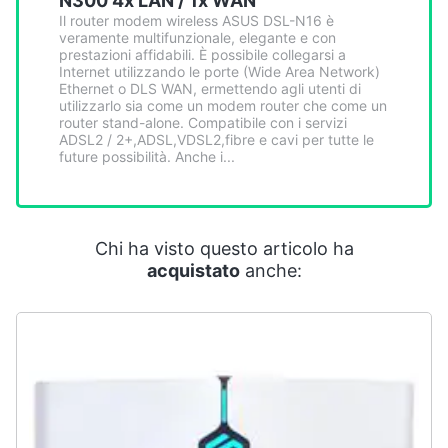
N300 4x LAN / 1x WAN
Smart
Il router modem wireless ASUS DSL-N16 è
home
veramente multifunzionale, elegante e con
prestazioni affidabili. È possibile collegarsi a
Internet utilizzando le porte (Wide Area Network)
Videogiochi
Ethernet o DLS WAN, ermettendo agli utenti di
utilizzarlo sia come un modem router che come un
router stand-alone. Compatibile con i servizi
ADSL2 / 2+,ADSL,VDSL2,fibre e cavi per tutte le
Audio
future possibilità. Anche i...
e
musica
Clima
Chi ha visto questo articolo ha
acquistato
anche:
Arredo
Brico
e
Giardinaggio
Salute