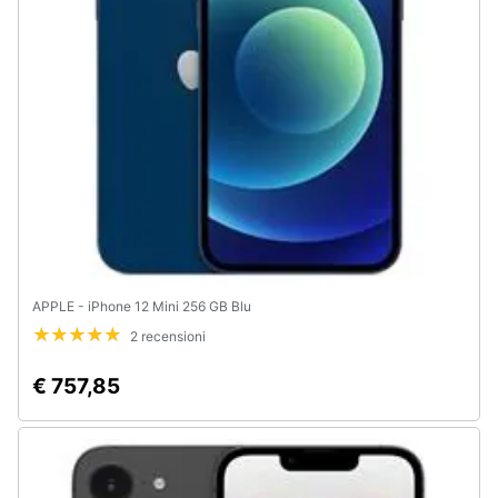
Animali
Motori
Libri,
cd
e
dvd
Festività
APPLE - iPhone 12 Mini 256 GB Blu
e
2 recensioni
ricorrenze
€ 757,85
Promozioni
Servizi