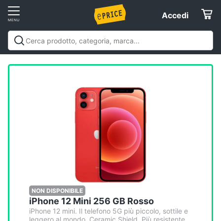
Vai
Accedi
Accedi
al
Registrati
menu
Offerte
Elettrodomestici
Informatica
Telefonia
Tv
e
Home
NON DISPONIBILE
iPhone 12 Mini 256 GB Rosso
Cinema
iPhone 12 mini. Il telefono 5G più piccolo, sottile e
leggero al mondo. Ceramic Shield. Più resistente