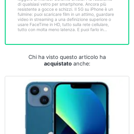
Smart
di qualsiasi vetro per smart­phone. Ancora più
resistente a gocce e schizzi. Il 5G su iPhone è un
home
fulmine: puoi scaricare film in un attimo, guardare
video in streaming a una definizione superiore o
usare FaceTime in HD, tutto sulla rete cellulare,
Videogiochi
tutto con molta meno latenza. E puoi farlo in...
Audio
e
musica
Chi ha visto questo articolo ha
acquistato
anche:
Clima
Arredo
Brico
e
Giardinaggio
Salute