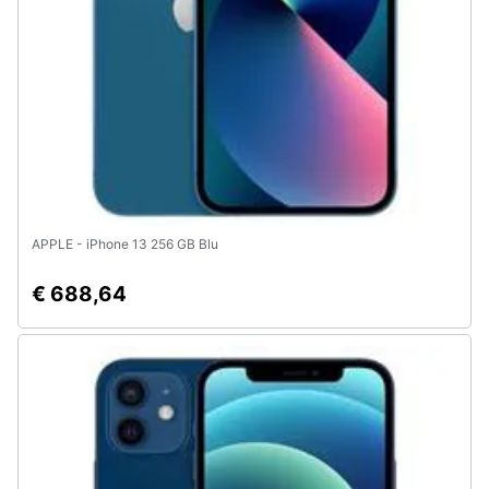
e
igiene
Beauty
Giocattoli
Prima
infanzia
APPLE - iPhone 13 256 GB Blu
€ 688,64
Fotografia
Casalinghi
Abbigliamento
Sport