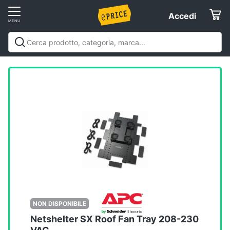
Vai
Accedi
Accedi
al
Registrati
menu
Offerte
Elettrodomestici
Informatica
Telefonia
Tv
e
Home
NON DISPONIBILE
Cinema
Netshelter SX Roof Fan Tray 208-230