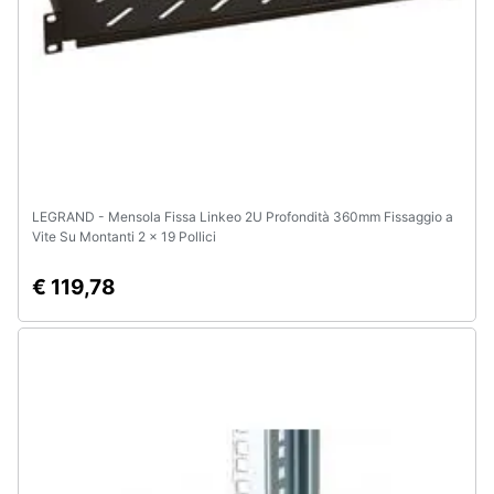
e
igiene
Beauty
Giocattoli
LEGRAND - Mensola Fissa Linkeo 2U Profondità 360mm Fissaggio a
Prima
Vite Su Montanti 2 x 19 Pollici
infanzia
€ 119,78
Fotografia
Casalinghi
Abbigliamento
Sport