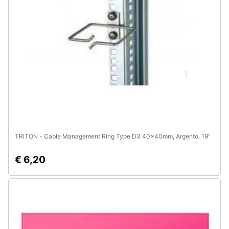
Animali
Motori
Libri,
cd
e
dvd
Festività
TRITON - Cable Management Ring Type D3 40x40mm, Argento, 19"
e
ricorrenze
€ 6,20
Promozioni
Servizi