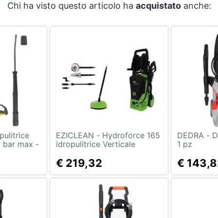
Chi ha visto questo articolo ha
acquistato
anche:
EZICLEAN - Hydroforce 165
DEDRA - DEDRA DED8819,
0 bar max -
idropulitrice Verticale
1 pz
Elettrico 360 l /h 2200 W
Nero, Verde
€ 219,32
€ 143,8