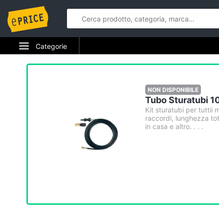
Categorie
Elettrodomestici
Informatica
NON DISPONIBILE
Tubo Sturatubi 1
Telefonia
Kit sturatubi per tuttii
raccordi, lunghezza tota
in casa e altro. . . .
Tv e Home Cinema
Smart home
Videogiochi
Audio e musica