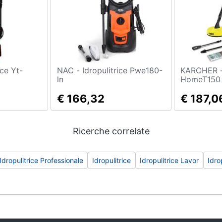
NAC - Idropulitrice Pwe180-
KARCHER - Idropulitrice 
ln
HomeT150
€ 166,32
€ 187,0
Ricerche correlate
Idropulitrice Professionale
Idropulitrice
Idropulitrice Lavor
Idro