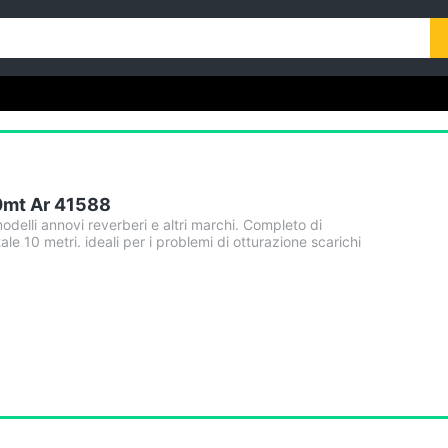
0mt Ar 41588
 modelli annovi reverberi e altri marchi. Completo di
le 10 metri. ideali per i problemi di otturazione scarichi