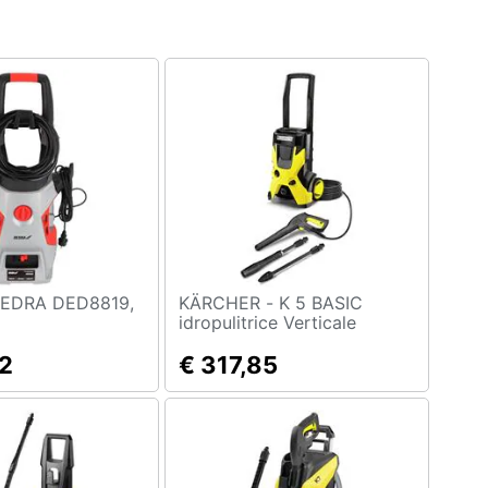
KÄRCHER - K 5 BASIC
idropulitrice Verticale
Elettrico 500 l /h 2100 W
2
Nero, Bianco, Giallo
€ 317,85