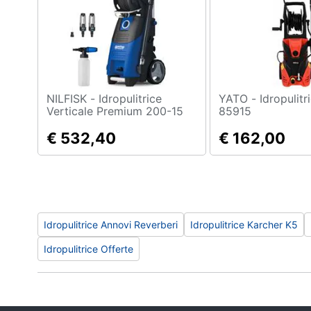
Sport
Animali
Motori
Libri, cd e dvd
NILFISK - Idropulitrice
YATO - Idropulitrice Yt-
Verticale Premium 200-15
85915
UK Capacità 610 l /h
Festività e ricorrenze
Potenza 2900 W Colore Blu
€ 532,40
€ 162,00
Promozioni
Idropulitrice Annovi Reverberi
Idropulitrice Karcher K5
Idropulitrice Offerte