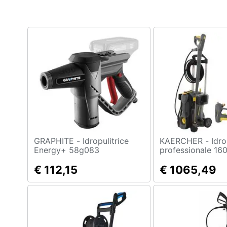
Clima
Arredo
Brico e Giardinaggio
Salute e igiene
Beauty
Giocattoli
Prima infanzia
GRAPHITE - Idropulitrice
KAERCHER - Idropulitrice
Energy+ 58g083
professionale 16
490 L /H
Fotografia
€ 112,15
€ 1065,49
Casalinghi
Abbigliamento