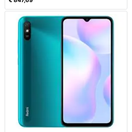
€ 847,69
Assistenza
clienti
Esci