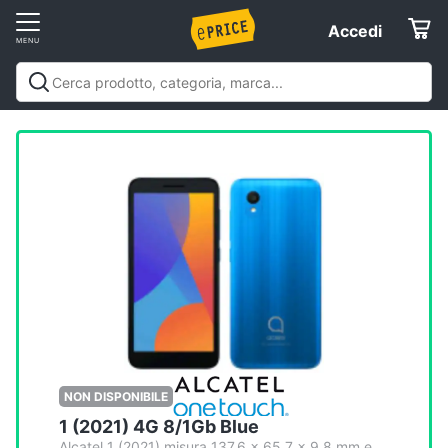
Vai
Accedi
Accedi
al
Registrati
menu
Offerte
Elettrodomestici
Informatica
Telefonia
Tv
e
Home
NON DISPONIBILE
Cinema
1 (2021) 4G 8/1Gb Blue
Alcatel 1 (2021) misura 137.6 x 65.7 x 9.8 mm e