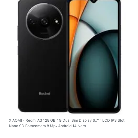
XIAOMI - Redmi A3 128 GB 4G Dual Sim Display 6.71" LCD IPS Slot
Nano SD Fotocamera 8 Mpx Android 14 Nero