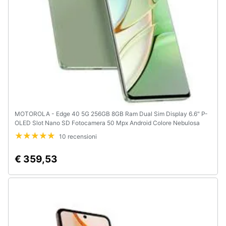
e
igiene
Beauty
Giocattoli
Prima
infanzia
MOTOROLA - Edge 40 5G 256GB 8GB Ram Dual Sim Display 6.6" P-
OLED Slot Nano SD Fotocamera 50 Mpx Android Colore Nebulosa
Green
10 recensioni
Fotografia
€ 359,53
Casalinghi
Abbigliamento
Sport