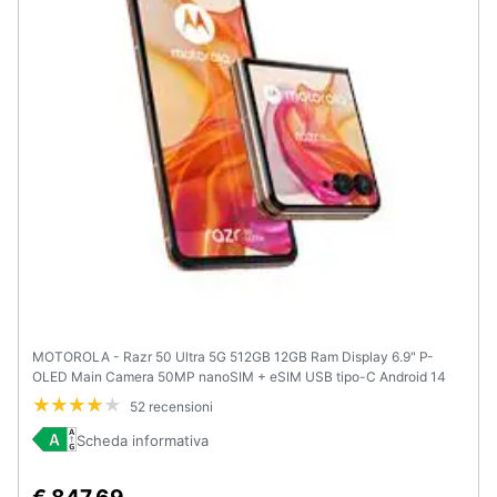
Animali
Motori
Libri,
cd
e
dvd
Festività
e
ricorrenze
MOTOROLA - Razr 50 Ultra 5G 512GB 12GB Ram Display 6.9" P-
OLED Main Camera 50MP nanoSIM + eSIM USB tipo-C Android 14
Snapdragon 8s Gen3 4000mAh Peach Fuzz
Promozioni
52 recensioni
Scheda informativa
Servizi