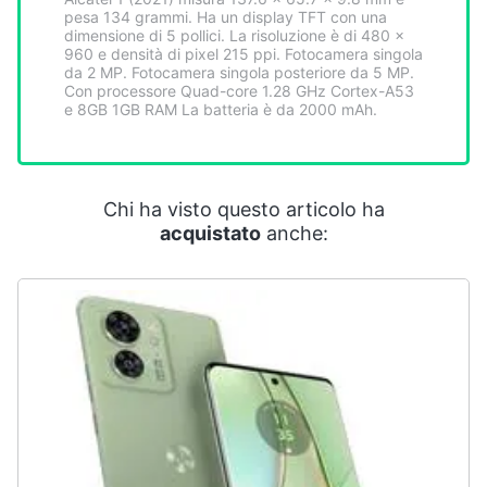
Smart
pesa 134 grammi. Ha un display TFT con una
dimensione di 5 pollici. La risoluzione è di 480 x
home
960 e densità di pixel 215 ppi. Fotocamera singola
da 2 MP. Fotocamera singola posteriore da 5 MP.
Con processore Quad-core 1.28 GHz Cortex-A53
Videogiochi
e 8GB 1GB RAM La batteria è da 2000 mAh.
Audio
e
musica
Chi ha visto questo articolo ha
acquistato
anche:
Clima
Arredo
Brico
e
Giardinaggio
Salute