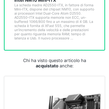
Intel NM10 Mini-ITX
Smart
La scheda madre AD2550-ITX, in fattore di forma
home
Mini-ITX, dispone del chipset NM10, con supporto
ai processori Intel Dual-Core Atom D2550.
AD2550-ITX supporta memorie non ECC, un-
Videogiochi
buffered 1066/800 fino a un massimo di 4 GB. La
scheda è fornita di XFast 555, che permette
un'incremento della velocità e delle prestazioni
per quanto riguarda memoria RAM; tempo di
Audio
latenza e Usb. Il nuovo processore ...
e
musica
Clima
Chi ha visto questo articolo ha
acquistato
anche:
Arredo
Brico
e
Giardinaggio
Salute