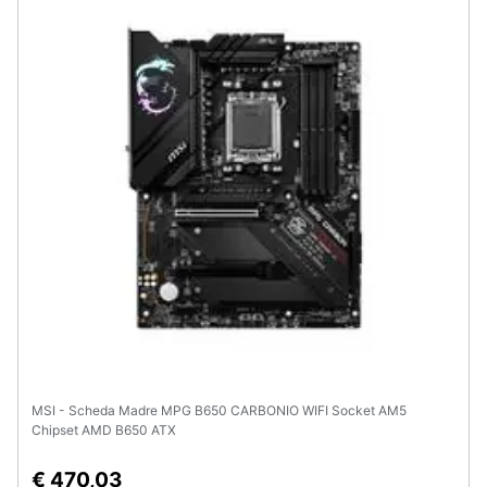
Animali
Motori
Libri,
cd
e
dvd
Festività
e
ricorrenze
Promozioni
MSI - Scheda Madre MPG B650 CARBONIO WIFI Socket AM5
Chipset AMD B650 ATX
Servizi
€ 470,03