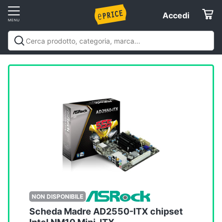
Vai
Accedi
Accedi
al
Registrati
menu
Offerte
Elettrodomestici
Informatica
Telefonia
Tv
e
Home
NON DISPONIBILE
Cinema
Scheda Madre AD2550-ITX chipset