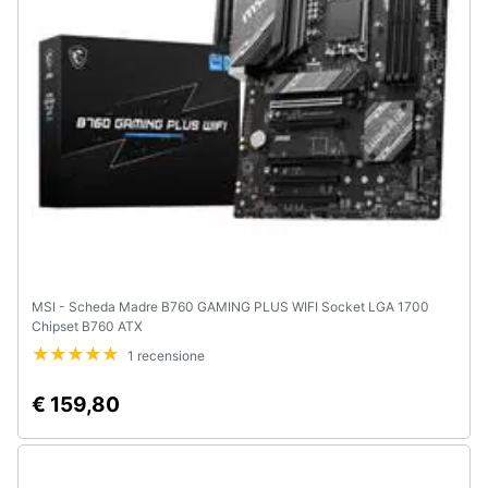
e
igiene
Beauty
Giocattoli
Prima
infanzia
Fotografia
MSI - Scheda Madre B760 GAMING PLUS WIFI Socket LGA 1700
Chipset B760 ATX
Casalinghi
1 recensione
€ 159,80
Abbigliamento
Sport