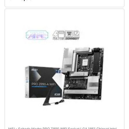
Assistenza
clienti
Esci
MSI - Scheda Madre PRO Z890 WIFI Socket LGA 1851 Chipset Intel