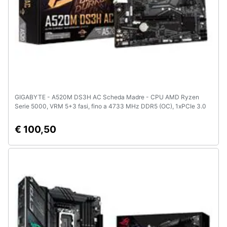
GIGABYTE - A520M DS3H AC Scheda Madre - CPU AMD Ryzen
Serie 5000, VRM 5+3 fasi, fino a 4733 MHz DDR5 (OC), 1xPCIe 3.0
M. 2, LAN GbE, WIFI 5, USB 3.2 Gen 1
€ 100,50